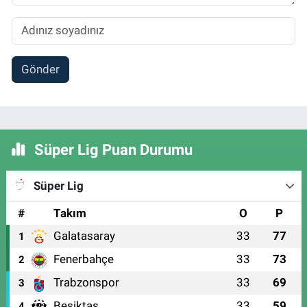
Gönder
Süper Lig Puan Durumu
Süper Lig
#
Takım
O
P
Galatasaray
33
77
1
Fenerbahçe
33
73
2
Trabzonspor
33
69
3
Beşiktaş
33
59
4