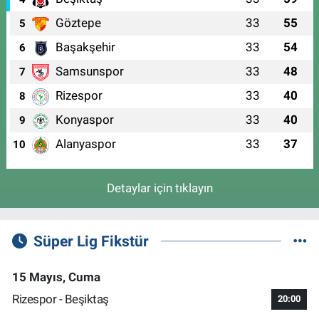
Göztepe
33
55
5
Başakşehir
33
54
6
Samsunspor
33
48
7
Rizespor
33
40
8
Konyaspor
33
40
9
Alanyaspor
33
37
10
Detaylar için tıklayın
Süper Lig Fikstür
15 Mayıs, Cuma
Rizespor - Beşiktaş
20:00