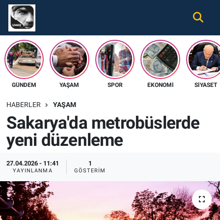
Gündem
Nöbetçi Eczaneler
Ekonomi
Hava Durumu
GÜNDEM
YAŞAM
SPOR
EKONOMI
SIYASET
Spor
Namaz Vakitleri
HABERLER
YAŞAM
Magazin
Trafik Durumu
Sakarya'da metrobüslerde
yeni düzenleme
Tüm Haberler
Süper Lig Puan Durumu ve Fikstür
İletişim
Tüm Manşetler
27.04.2026 - 11:41
1
YAYINLANMA
GÖSTERIM
Künye
Son Dakika Haberleri
Haber Arşivi