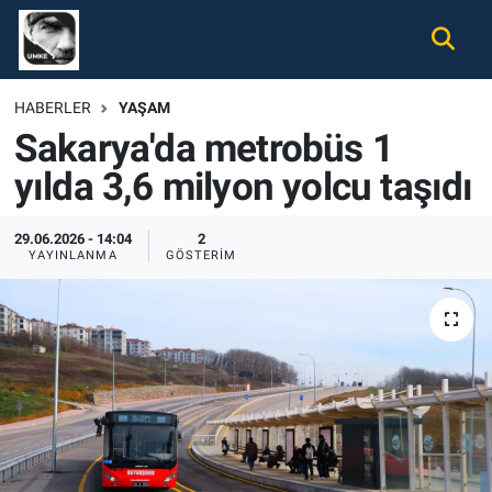
Gündem
Nöbetçi Eczaneler
HABERLER
YAŞAM
Sakarya'da metrobüs 1
Ekonomi
Hava Durumu
yılda 3,6 milyon yolcu taşıdı
Spor
Namaz Vakitleri
29.06.2026 - 14:04
2
Magazin
Trafik Durumu
YAYINLANMA
GÖSTERIM
Tüm Haberler
Süper Lig Puan Durumu ve Fikstür
İletişim
Tüm Manşetler
Künye
Son Dakika Haberleri
Haber Arşivi