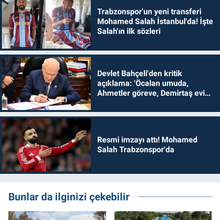
Trabzonspor'un yeni transferi
Mohamed Salah İstanbul'da! İşte
Salah'ın ilk sözleri
Devlet Bahçeli'den kritik
açıklama: 'Öcalan umuda,
Ahmetler göreve, Demirtaş evine
dönmelidir'
Resmi imzayı attı! Mohamed
Salah Trabzonspor'da
Bunlar da ilginizi çekebilir