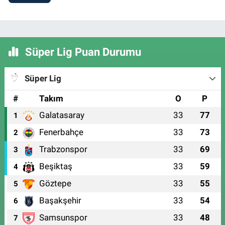
Süper Lig Puan Durumu
Süper Lig
#
Takım
O
P
Galatasaray
33
77
1
Fenerbahçe
33
73
2
Trabzonspor
33
69
3
Beşiktaş
33
59
4
Göztepe
33
55
5
Başakşehir
33
54
6
Samsunspor
33
48
7