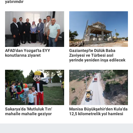
yatırımdır
AFAD'dan Yozgat'ta EYY
Gaziantep'te Dülük Baba
konutlarına ziyaret
Zaviyesi ve Türbesi asıl
yerinde yeniden inşa edilecek
Sakarya'da 'Mutluluk Tırı'
Manisa Büyükşehir'den Kula'da
mahalle mahalle geziyor
12,5 kilometrelik yol hamlesi