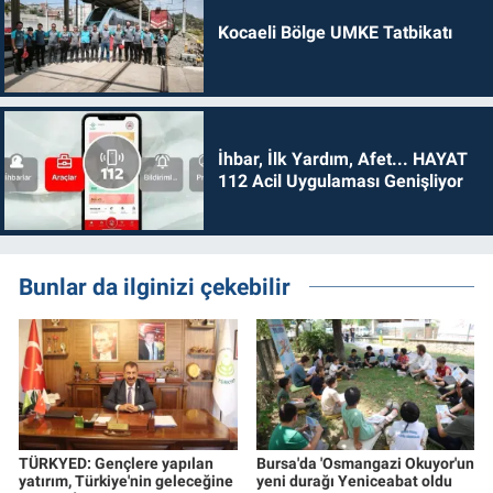
Kocaeli Bölge UMKE Tatbikatı
İhbar, İlk Yardım, Afet... HAYAT
112 Acil Uygulaması Genişliyor
Bunlar da ilginizi çekebilir
TÜRKYED: Gençlere yapılan
Bursa'da 'Osmangazi Okuyor'un
yatırım, Türkiye'nin geleceğine
yeni durağı Yeniceabat oldu