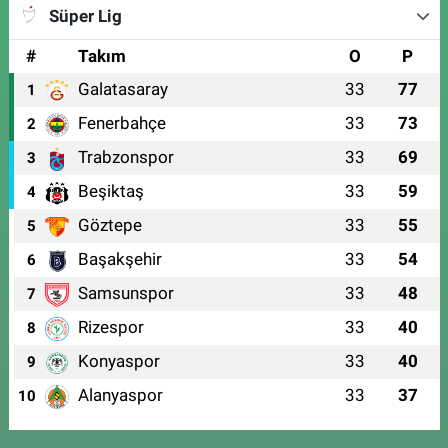
Süper Lig
#
Takım
O
P
Galatasaray
33
77
1
Fenerbahçe
33
73
2
Trabzonspor
33
69
3
Beşiktaş
33
59
4
Göztepe
33
55
5
Başakşehir
33
54
6
Samsunspor
33
48
7
Rizespor
33
40
8
Konyaspor
33
40
9
Alanyaspor
33
37
10