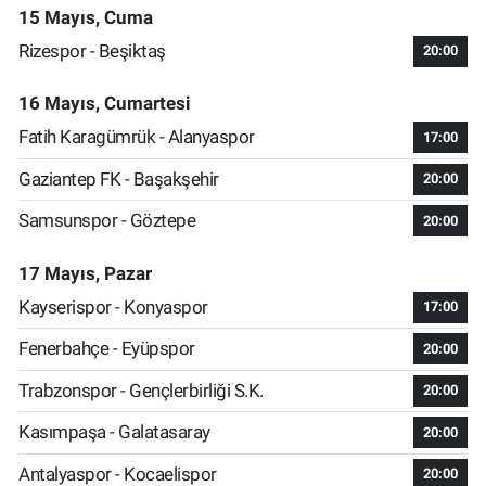
15 Mayıs, Cuma
Rizespor - Beşiktaş
20:00
16 Mayıs, Cumartesi
Fatih Karagümrük - Alanyaspor
17:00
Gaziantep FK - Başakşehir
20:00
Samsunspor - Göztepe
20:00
17 Mayıs, Pazar
Kayserispor - Konyaspor
17:00
Fenerbahçe - Eyüpspor
20:00
Trabzonspor - Gençlerbirliği S.K.
20:00
Kasımpaşa - Galatasaray
20:00
Antalyaspor - Kocaelispor
20:00