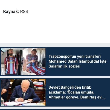
Kaynak:
RSS
Trabzonspor'un yeni transferi
Mohamed Salah İstanbul'da! İşte
Salah'ın ilk sözleri
Devlet Bahçeli'den kritik
açıklama: 'Öcalan umuda,
Ahmetler göreve, Demirtaş evine
dönmelidir'