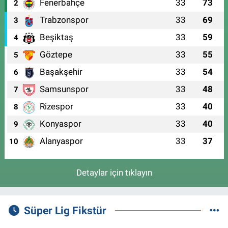
Fenerbahçe
33
73
2
Trabzonspor
33
69
3
Beşiktaş
33
59
4
Göztepe
33
55
5
Başakşehir
33
54
6
Samsunspor
33
48
7
Rizespor
33
40
8
Konyaspor
33
40
9
Alanyaspor
33
37
10
Detaylar için tıklayın
Süper Lig Fikstür