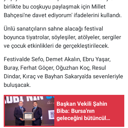
birlikte bu coşkuyu paylaşmak için Millet
Bahçesi'ne davet ediyorum' ifadelerini kullandı.
Ünlü sanatçıların sahne alacağı festival
boyunca tiyatrolar, söyleşiler, atölyeler, sergiler
ve çocuk etkinlikleri de gerçekleştirilecek.
Festivalde Sefo, Demet Akalın, Ebru Yaşar,
Buray, Ferhat Göçer, Oğuzhan Koç, Resul
Dindar, Kıraç ve Bayhan Sakarya'da sevenleriyle
buluşacak.
Başkan Vekili Şahin
Biba: Bursa'nın
geleceğini bütüncül
anlayışla planlıyoruz