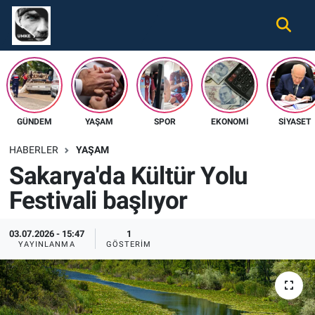
Gündem
Nöbetçi Eczaneler
Ekonomi
Hava Durumu
GÜNDEM
YAŞAM
SPOR
EKONOMI
SIYASET
Spor
Namaz Vakitleri
HABERLER
YAŞAM
Magazin
Trafik Durumu
Sakarya'da Kültür Yolu
Festivali başlıyor
Tüm Haberler
Süper Lig Puan Durumu ve Fikstür
İletişim
Tüm Manşetler
03.07.2026 - 15:47
1
YAYINLANMA
GÖSTERIM
Künye
Son Dakika Haberleri
Haber Arşivi