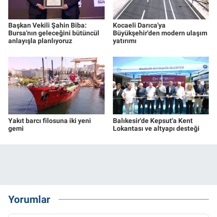
Başkan Vekili Şahin Biba:
Kocaeli Darıca'ya
Bursa'nın geleceğini bütüncül
Büyükşehir'den modern ulaşım
anlayışla planlıyoruz
yatırımı
Yakıt barcı filosuna iki yeni
Balıkesir'de Kepsut'a Kent
gemi
Lokantası ve altyapı desteği
Yorumlar