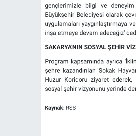
gençlerimizle bilgi ve deneyim
Büyükşehir Belediyesi olarak çev
uygulamaları yaygınlaştırmaya ve g
inşa etmeye devam edeceğiz' ded
SAKARYA'NIN SOSYAL ŞEHİR Vİ
Program kapsamında ayrıca 'İklim 
şehre kazandırılan Sokak Hayva
Huzur Koridoru ziyaret ederek, S
sosyal şehir vizyonunu yerinde de
Kaynak:
RSS