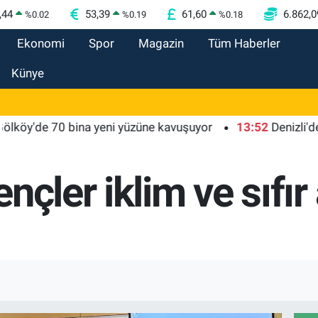
,44
53,39
61,60
6.862,0
%
0.02
%
0.19
%
0.18
Ekonomi
Spor
Magazin
Tüm Haberler
Künye
de 70 bina yeni yüzüne kavuşuyor
13:52
Denizli'de 'Koşu
çler iklim ve sıfır 