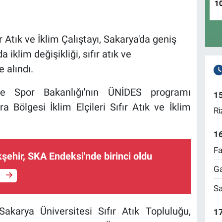
1
r Atık ve İklim Çalıştayı, Sakarya'da geniş
a iklim değişikliği, sıfır atık ve
e alındı.
ve Spor Bakanlığı'nın ÜNİDES programı
1
ölgesi İklim Elçileri Sıfır Atık ve İklim
Ri
1
Fa
ehir, SKA Endeksi'nde birinci oldu
Ga
e
Sa
akarya Üniversitesi Sıfır Atık Topluluğu,
17