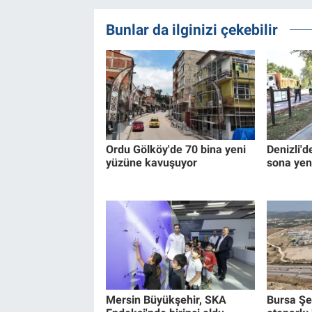
Bunlar da ilginizi çekebilir
Ordu Gölköy'de 70 bina yeni
Denizli'd
yüzüne kavuşuyor
sona yen
Mersin Büyükşehir, SKA
Bursa Şe