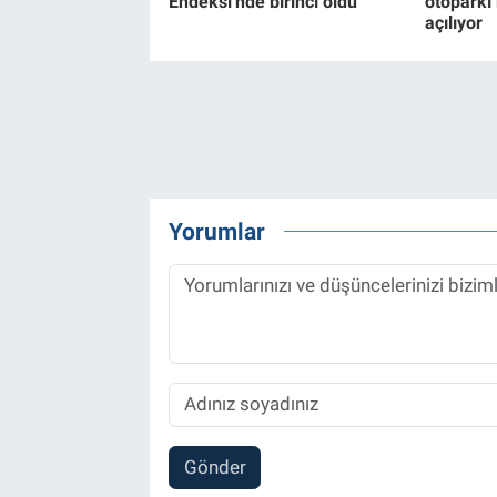
Endeksi'nde birinci oldu
otoparkı
açılıyor
Yorumlar
Gönder