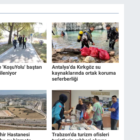
e 'KoşuYolu' baştan
Antalya'da Kırkgöz su
ileniyor
kaynaklarında ortak koruma
seferberliği
hir Hastanesi
Trabzon'da turizm ofisleri