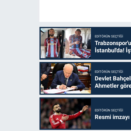
EDITÖRÜN SEÇTIĞI
Trabzonspor'u
İstanbul'da! İş
EDITÖRÜN SEÇTIĞI
Devlet Bahçel
Ahmetler göre
EDITÖRÜN SEÇTIĞI
Resmi imzayı