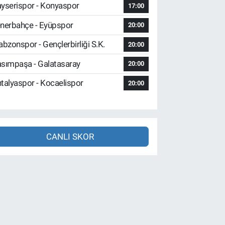
yserispor - Konyaspor
17:00
nerbahçe - Eyüpspor
20:00
abzonspor - Gençlerbirliği S.K.
20:00
sımpaşa - Galatasaray
20:00
talyaspor - Kocaelispor
20:00
CANLI SKOR