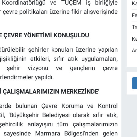
k Koordinatörlüğü ve TÜÇEM iş birliğiyle
Ka
 çevre politikaları üzerine fikir alışverişinde
Fe
Tr
İ VE ÇEVRE YÖNETİMİ KONUŞULDU
Ka
rdürülebilir şehirler konuları üzerine yapılan
An
ikliğinin etkileri, sıfır atık uygulamaları,
lir şehir vizyonu ve gençlerin çevre
rlendirmeler yapıldı.
İĞİ ÇALIŞMALARIMIZIN MERKEZİNDE'
elerde bulunan Çevre Koruma ve Kontrol
, 'Büyükşehir Belediyesi olarak sıfır atık,
şehircilik anlayışını tüm çalışmalarımızın
ay sayesinde Marmara Bölgesi'nden gelen