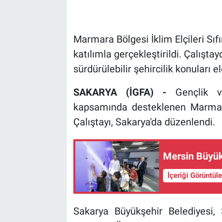
Marmara Bölgesi İklim Elçileri Sıfı
katılımla gerçekleştirildi. Çalıştayd
sürdürülebilir şehircilik konuları el
SAKARYA (İGFA) -
Gençlik 
kapsamında desteklenen Marmara B
Çalıştayı, Sakarya'da düzenlendi.
Mersin Büyükş
İçeriği Görüntül
Sakarya Büyükşehir Belediyesi, S