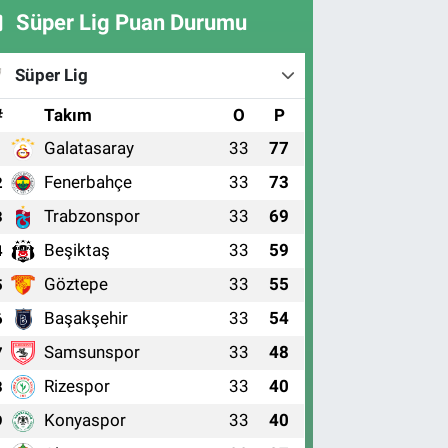
Süper Lig Puan Durumu
Süper Lig
#
Takım
O
P
Galatasaray
33
77
1
Fenerbahçe
33
73
2
Trabzonspor
33
69
3
Beşiktaş
33
59
4
Göztepe
33
55
5
Başakşehir
33
54
6
Samsunspor
33
48
7
Rizespor
33
40
8
Konyaspor
33
40
9