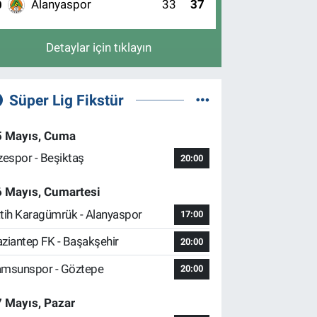
Alanyaspor
33
37
0
Detaylar için tıklayın
Süper Lig Fikstür
5 Mayıs, Cuma
zespor - Beşiktaş
20:00
6 Mayıs, Cumartesi
tih Karagümrük - Alanyaspor
17:00
ziantep FK - Başakşehir
20:00
msunspor - Göztepe
20:00
 Mayıs, Pazar