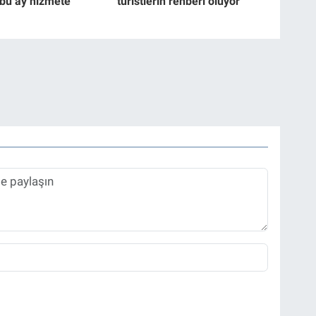
 bu ay hizmete
turistlerin rehberi oluyor