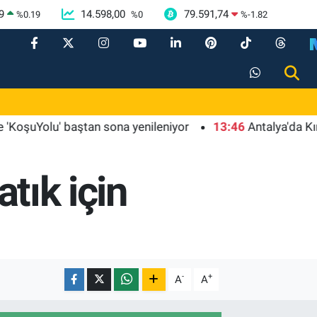
9
14.598,00
79.591,74
%
0.19
%
0
%
-1.82
Yolu' baştan sona yenileniyor
13:46
Antalya'da Kırkgöz 
atık için
-
+
A
A