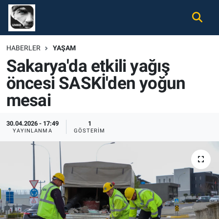
Gündem
Nöbetçi Eczaneler
HABERLER
YAŞAM
Sakarya'da etkili yağış
Ekonomi
Hava Durumu
öncesi SASKİ'den yoğun
Spor
Namaz Vakitleri
mesai
Magazin
Trafik Durumu
30.04.2026 - 17:49
1
YAYINLANMA
GÖSTERIM
Tüm Haberler
Süper Lig Puan Durumu ve Fikstür
İletişim
Tüm Manşetler
Künye
Son Dakika Haberleri
Haber Arşivi