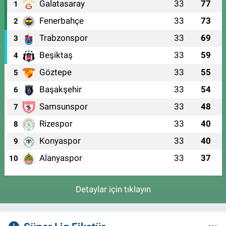
Galatasaray
33
77
1
Fenerbahçe
33
73
2
Trabzonspor
33
69
3
Beşiktaş
33
59
4
Göztepe
33
55
5
Başakşehir
33
54
6
Samsunspor
33
48
7
Rizespor
33
40
8
Konyaspor
33
40
9
Alanyaspor
33
37
10
Detaylar için tıklayın