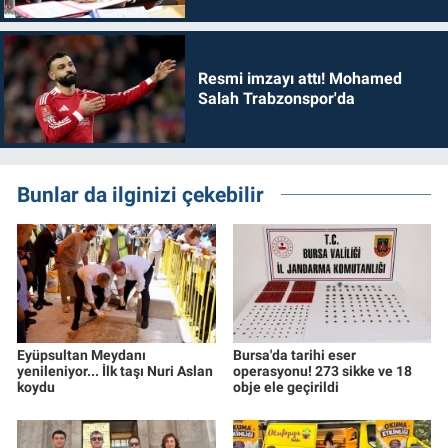
dönmelidir'
Resmi imzayı attı! Mohamed
Salah Trabzonspor'da
Bunlar da ilginizi çekebilir
Eyüpsultan Meydanı
Bursa'da tarihi eser
yenileniyor... İlk taşı Nuri Aslan
operasyonu! 273 sikke ve 18
koydu
obje ele geçirildi