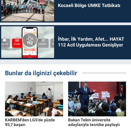
Kocaeli Bölge UMKE Tatbikatı
İhbar, İlk Yardım, Afet... HAYAT
112 Acil Uygulaması Genişliyor
Bunlar da ilginizi çekebilir
KARBEM'den LGS'de yüzde
Bakan Tekin üniversite
95,7 başarı
adaylarıyla tecrübe paylaştı