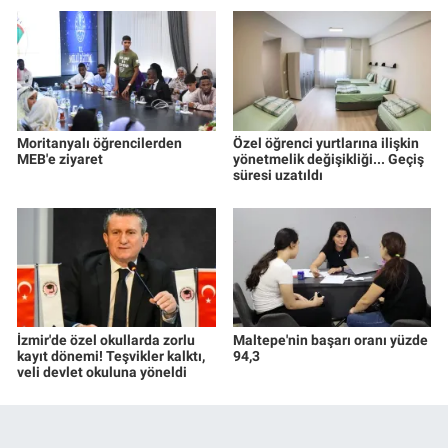
Moritanyalı öğrencilerden
Özel öğrenci yurtlarına ilişkin
MEB'e ziyaret
yönetmelik değişikliği... Geçiş
süresi uzatıldı
İzmir'de özel okullarda zorlu
Maltepe'nin başarı oranı yüzde
kayıt dönemi! Teşvikler kalktı,
94,3
veli devlet okuluna yöneldi