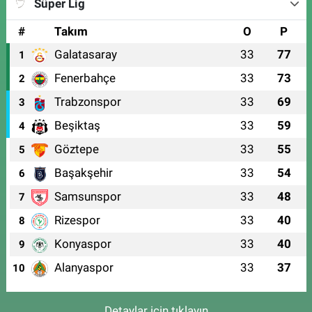
Süper Lig
#
Takım
O
P
Galatasaray
33
77
1
Fenerbahçe
33
73
2
Trabzonspor
33
69
3
Beşiktaş
33
59
4
Göztepe
33
55
5
Başakşehir
33
54
6
Samsunspor
33
48
7
Rizespor
33
40
8
Konyaspor
33
40
9
Alanyaspor
33
37
10
Detaylar için tıklayın