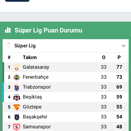
Süper Lig Puan Durumu
Süper Lig
#
Takım
O
P
Galatasaray
33
77
1
Fenerbahçe
33
73
2
Trabzonspor
33
69
3
Beşiktaş
33
59
4
Göztepe
33
55
5
Başakşehir
33
54
6
Samsunspor
33
48
7