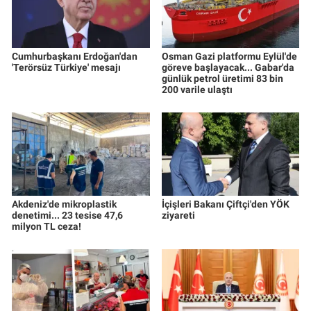
Cumhurbaşkanı Erdoğan'dan
Osman Gazi platformu Eylül'de
'Terörsüz Türkiye' mesajı
göreve başlayacak... Gabar'da
günlük petrol üretimi 83 bin
200 varile ulaştı
Akdeniz'de mikroplastik
İçişleri Bakanı Çiftçi'den YÖK
denetimi... 23 tesise 47,6
ziyareti
milyon TL ceza!