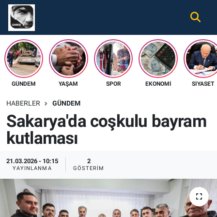
Gündem
Nöbetçi Eczaneler
Ekonomi
Hava Durumu
GÜNDEM
YAŞAM
SPOR
EKONOMI
SIYASET
Spor
Namaz Vakitleri
HABERLER
GÜNDEM
Magazin
Trafik Durumu
Sakarya'da coşkulu bayram
kutlaması
Tüm Haberler
Süper Lig Puan Durumu ve Fikstür
İletişim
Tüm Manşetler
21.03.2026 - 10:15
2
YAYINLANMA
GÖSTERIM
Künye
Son Dakika Haberleri
Haber Arşivi