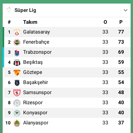
Süper Lig
#
Takım
O
P
Galatasaray
33
77
1
Fenerbahçe
33
73
2
Trabzonspor
33
69
3
Beşiktaş
33
59
4
Göztepe
33
55
5
Başakşehir
33
54
6
Samsunspor
33
48
7
Rizespor
33
40
8
Konyaspor
33
40
9
Alanyaspor
33
37
10