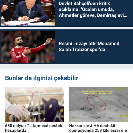
Devlet Bahçeli'den kritik
açıklama: 'Öcalan umuda,
Ahmetler göreve, Demirtaş evine
dönmelidir'
Resmi imzayı attı! Mohamed
Salah Trabzonspor'da
Bunlar da ilginizi çekebilir
688 milyon TL tarımsal destek
Hakkari'de JİHA destekli
hesaplarda
operasyonda 253 kilo esrar ele