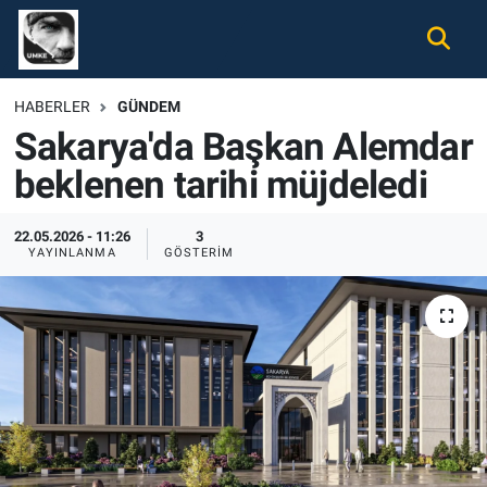
Gündem
Nöbetçi Eczaneler
HABERLER
GÜNDEM
Sakarya'da Başkan Alemdar
Ekonomi
Hava Durumu
beklenen tarihi müjdeledi
Spor
Namaz Vakitleri
22.05.2026 - 11:26
3
Magazin
Trafik Durumu
YAYINLANMA
GÖSTERIM
Tüm Haberler
Süper Lig Puan Durumu ve Fikstür
İletişim
Tüm Manşetler
Künye
Son Dakika Haberleri
Haber Arşivi