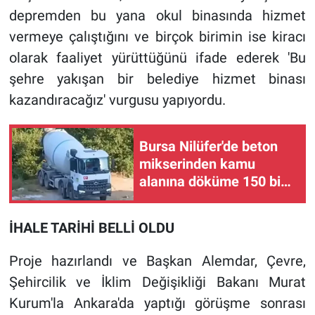
depremden bu yana okul binasında hizmet
vermeye çalıştığını ve birçok birimin ise kiracı
olarak faaliyet yürüttüğünü ifade ederek 'Bu
şehre yakışan bir belediye hizmet binası
kazandıracağız' vurgusu yapıyordu.
Bursa Nilüfer'de beton
mikserinden kamu
alanına döküme 150 bin
TL ceza
İHALE TARİHİ BELLİ OLDU
Proje hazırlandı ve Başkan Alemdar, Çevre,
Şehircilik ve İklim Değişikliği Bakanı Murat
Kurum'la Ankara'da yaptığı görüşme sonrası