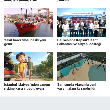
Yakıt barcı filosuna iki yeni
Balıkesir'de Kepsut'a Kent
gemi
Lokantası ve altyapı desteği
İstanbul İtfaiyesi'nden yangın
Samsun'da Alaçam'a yeni
riskine karşı videolu uyarı
yaşam alanı kazandırıldı