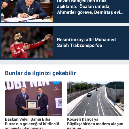
Devlet Bahçeli'den kritik
açıklama: 'Öcalan umuda,
Ahmetler göreve, Demirtaş evine
dönmelidir'
Resmi imzayı attı! Mohamed
Salah Trabzonspor'da
Bunlar da ilginizi çekebilir
Başkan Vekili Şahin Biba:
Kocaeli Darıca'ya
Bursa'nın geleceğini bütüncül
Büyükşehir'den modern ulaşım
anlayışla planlıyoruz
yatırımı