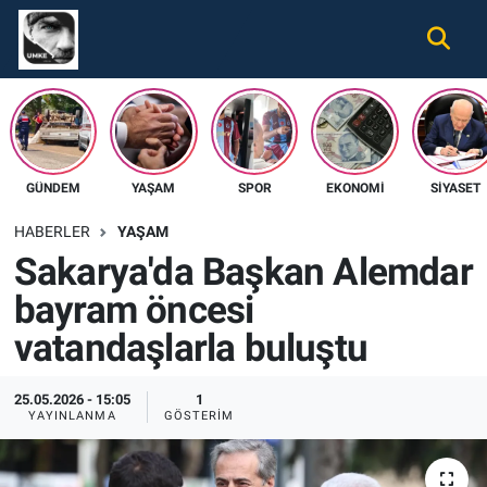
Gündem
Nöbetçi Eczaneler
Ekonomi
Hava Durumu
GÜNDEM
YAŞAM
SPOR
EKONOMI
SIYASET
Spor
Namaz Vakitleri
HABERLER
YAŞAM
Magazin
Trafik Durumu
Sakarya'da Başkan Alemdar
bayram öncesi
Tüm Haberler
Süper Lig Puan Durumu ve Fikstür
vatandaşlarla buluştu
İletişim
Tüm Manşetler
25.05.2026 - 15:05
1
Künye
Son Dakika Haberleri
YAYINLANMA
GÖSTERIM
Haber Arşivi