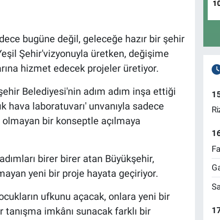
1
dece bugüne değil, geleceğe hazır bir şehir
 Yeşil Şehir'vizyonuyla üretken, değişime
rına hizmet edecek projeler üretiyor.
ehir Belediyesi'nin adım adım inşa ettiği
1
çık hava laboratuvarı' unvanıyla sadece
Ri
ği olmayan bir konseptle açılmaya
1
Fa
adımları birer birer atan Büyükşehir,
Ga
ayan yeni bir proje hayata geçiriyor.
Sa
çocukların ufkunu açacak, onlara yeni bir
17
ir tanışma imkânı sunacak farklı bir