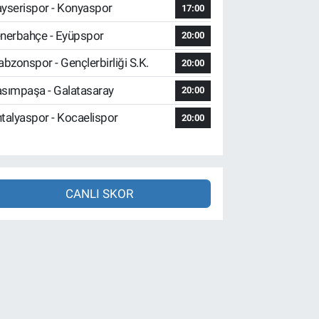
yserispor - Konyaspor
17:00
nerbahçe - Eyüpspor
20:00
abzonspor - Gençlerbirliği S.K.
20:00
sımpaşa - Galatasaray
20:00
talyaspor - Kocaelispor
20:00
CANLI SKOR