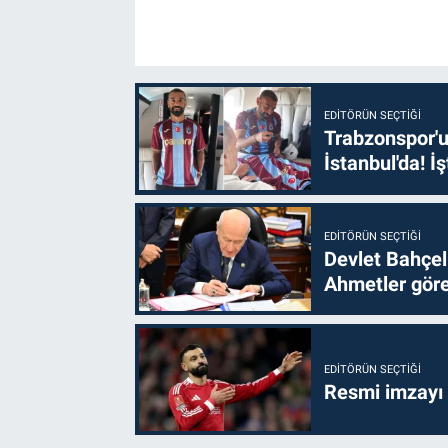
EDITÖRÜN SEÇTIĞI
Trabzonspor'u
İstanbul'da! İş
EDITÖRÜN SEÇTIĞI
Devlet Bahçel
Ahmetler göre
EDITÖRÜN SEÇTIĞI
Resmi imzayı