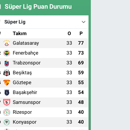
Süper Lig Puan Durumu
Süper Lig
#
Takım
O
P
Galatasaray
33
77
1
Fenerbahçe
33
73
2
Trabzonspor
33
69
3
Beşiktaş
33
59
4
Göztepe
33
55
5
Başakşehir
33
54
6
Samsunspor
33
48
7
Rizespor
33
40
8
Konyaspor
33
40
9