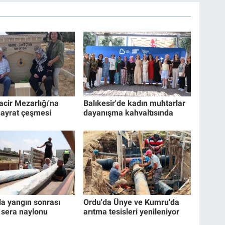
cir Mezarlığı'na
Balıkesir'de kadın muhtarlar
hayrat çeşmesi
dayanışma kahvaltısında
da yangın sonrası
Ordu'da Ünye ve Kumru'da
e sera naylonu
arıtma tesisleri yenileniyor