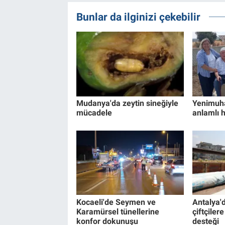
Bunlar da ilginizi çekebilir
Mudanya'da zeytin sineğiyle
Yenimuha
mücadele
anlamlı 
Kocaeli'de Seymen ve
Antalya'
Karamürsel tünellerine
çiftçiler
konfor dokunuşu
desteği