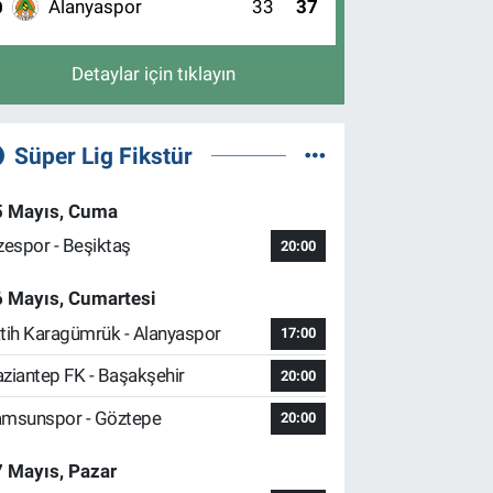
Alanyaspor
33
37
0
Detaylar için tıklayın
Süper Lig Fikstür
5 Mayıs, Cuma
zespor - Beşiktaş
20:00
6 Mayıs, Cumartesi
tih Karagümrük - Alanyaspor
17:00
ziantep FK - Başakşehir
20:00
msunspor - Göztepe
20:00
 Mayıs, Pazar