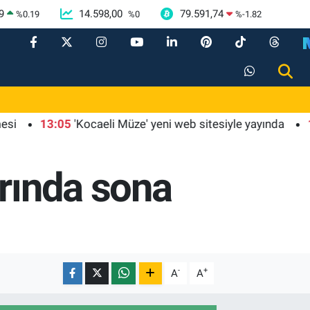
9
14.598,00
79.591,74
%
0.19
%
0
%
-1.82
13:05
'Kocaeli Müze' yeni web sitesiyle yayında
13:01
T
arında sona
-
+
A
A