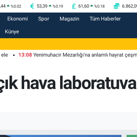
,44
53,39
61,60
6.862,0
%
0.02
%
0.19
%
0.18
Ekonomi
Spor
Magazin
Tüm Haberler
Künye
13:08
Yenimuhacir Mezarlığı'na anlamlı hayrat çeşmesi
çık hava laboratuv