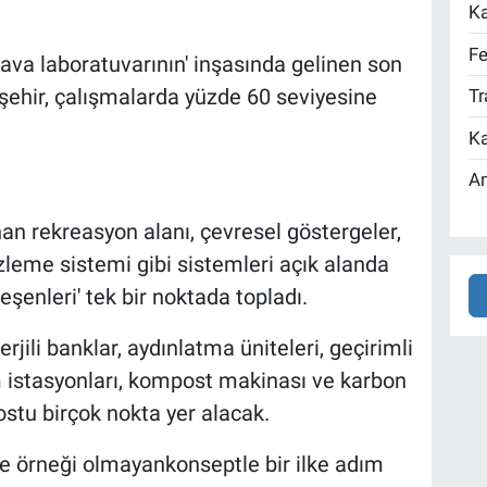
Ka
Fe
k hava laboratuvarının' inşasında gelinen son
şehir, çalışmalarda yüzde 60 seviyesine
Tr
Ka
An
nan rekreasyon alanı, çevresel göstergeler,
izleme sistemi gibi sistemleri açık alanda
eşenleri' tek bir noktada topladı.
rjili banklar, aydınlatma üniteleri, geçirimli
 istasyonları, kompost makinası ve karbon
ostu birçok nokta yer alacak.
de örneği olmayankonseptle bir ilke adım