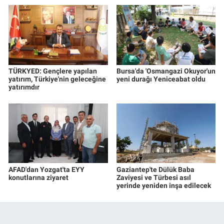
TÜRKYED: Gençlere yapılan
Bursa'da 'Osmangazi Okuyor'un
yatırım, Türkiye'nin geleceğine
yeni durağı Yeniceabat oldu
yatırımdır
AFAD'dan Yozgat'ta EYY
Gaziantep'te Dülük Baba
konutlarına ziyaret
Zaviyesi ve Türbesi asıl
yerinde yeniden inşa edilecek