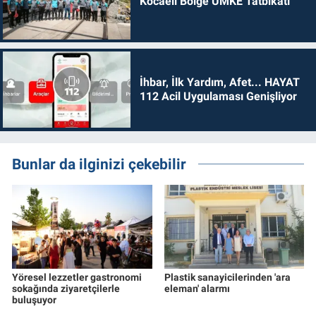
Kocaeli Bölge UMKE Tatbikatı
İhbar, İlk Yardım, Afet... HAYAT
112 Acil Uygulaması Genişliyor
Bunlar da ilginizi çekebilir
Yöresel lezzetler gastronomi
Plastik sanayicilerinden 'ara
sokağında ziyaretçilerle
eleman' alarmı
buluşuyor