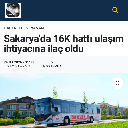
Gündem
Nöbetçi Eczaneler
HABERLER
YAŞAM
Sakarya'da 16K hattı ulaşım
Ekonomi
Hava Durumu
ihtiyacına ilaç oldu
Spor
Namaz Vakitleri
24.03.2026 - 15:33
2
Magazin
Trafik Durumu
YAYINLANMA
GÖSTERIM
Tüm Haberler
Süper Lig Puan Durumu ve Fikstür
İletişim
Tüm Manşetler
Künye
Son Dakika Haberleri
Haber Arşivi