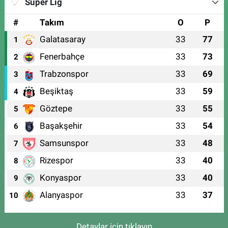
Süper Lig
#
Takım
O
P
Galatasaray
33
77
1
Fenerbahçe
33
73
2
Trabzonspor
33
69
3
Beşiktaş
33
59
4
Göztepe
33
55
5
Başakşehir
33
54
6
Samsunspor
33
48
7
Rizespor
33
40
8
Konyaspor
33
40
9
Alanyaspor
33
37
10
Detaylar için tıklayın