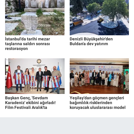
İstanbul'da tarihi mezar
Denizli Büyükşehir'den
taşlarına saldırı sonrası
Buldan'a dev yatırım
restorasyon
Başkan Genç, 'Sevdam
Yeşilay'dan göçmen gençleri
Karadeniz' ekibini ağırladı!
bağımlılık risklerinden
Film Festivali Aralık'ta
koruyacak uluslararası model