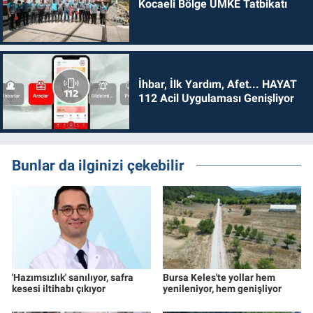
Kocaeli Bölge UMKE Tatbikatı
İhbar, İlk Yardım, Afet... HAYAT
112 Acil Uygulaması Genişliyor
Bunlar da ilginizi çekebilir
'Hazımsızlık' sanılıyor, safra
Bursa Keles'te yollar hem
kesesi iltihabı çıkıyor
yenileniyor, hem genişliyor