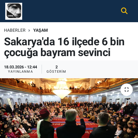
Gündem
Nöbetçi Eczaneler
HABERLER
YAŞAM
Sakarya'da 16 ilçede 6 bin
Ekonomi
Hava Durumu
çocuğa bayram sevinci
Spor
Namaz Vakitleri
18.03.2026 - 12:44
2
Magazin
Trafik Durumu
YAYINLANMA
GÖSTERIM
Tüm Haberler
Süper Lig Puan Durumu ve Fikstür
İletişim
Tüm Manşetler
Künye
Son Dakika Haberleri
Haber Arşivi