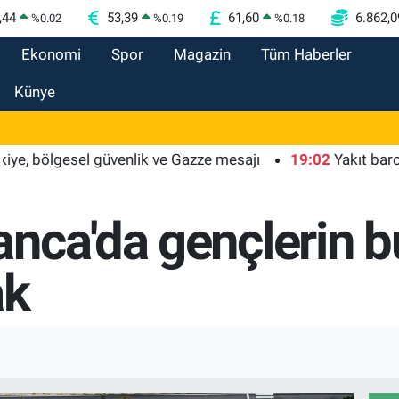
,44
53,39
61,60
6.862,0
%
0.02
%
0.19
%
0.18
Ekonomi
Spor
Magazin
Tüm Haberler
Künye
lgesel güvenlik ve Gazze mesajı
19:02
Yakıt barcı filosun
nca'da gençlerin 
ak