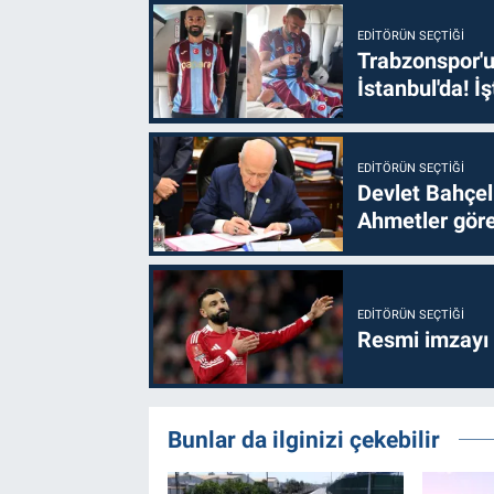
EDITÖRÜN SEÇTIĞI
Trabzonspor'u
İstanbul'da! İş
EDITÖRÜN SEÇTIĞI
Devlet Bahçel
Ahmetler göre
EDITÖRÜN SEÇTIĞI
Resmi imzayı
Bunlar da ilginizi çekebilir