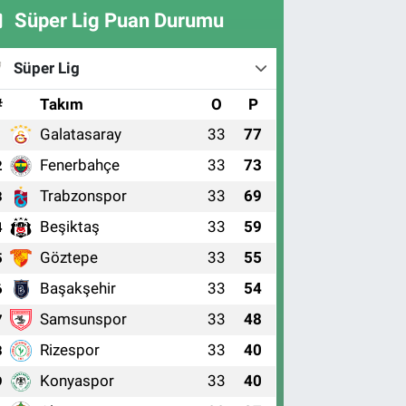
Süper Lig Puan Durumu
Süper Lig
#
Takım
O
P
Galatasaray
33
77
1
Fenerbahçe
33
73
2
Trabzonspor
33
69
3
Beşiktaş
33
59
4
Göztepe
33
55
5
Başakşehir
33
54
6
Samsunspor
33
48
7
Rizespor
33
40
8
Konyaspor
33
40
9