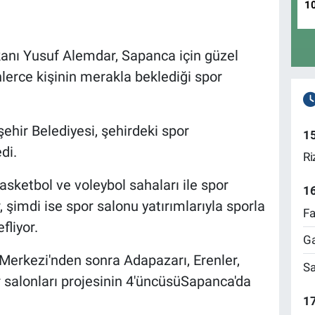
1
anı Yusuf Alemdar, Sapanca için güzel
lerce kişinin merakla beklediği spor
ehir Belediyesi, şehirdeki spor
1
di.
Ri
basketbol ve voleybol sahaları ile spor
1
 şimdi ise spor salonu yatırımlarıyla sporla
Fa
fliyor.
Ga
Merkezi'nden sonra Adapazarı, Erenler,
Sa
 salonları projesinin 4'üncüsüSapanca'da
17