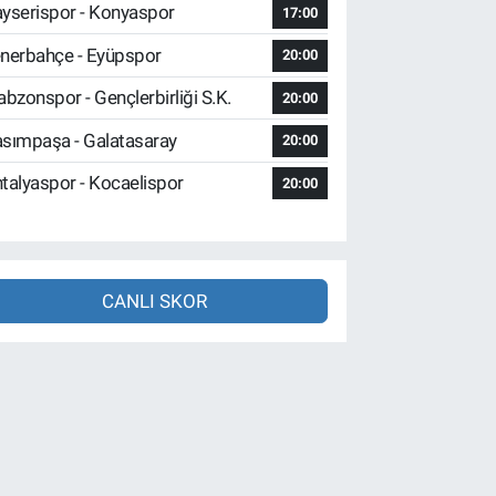
yserispor - Konyaspor
17:00
nerbahçe - Eyüpspor
20:00
abzonspor - Gençlerbirliği S.K.
20:00
sımpaşa - Galatasaray
20:00
talyaspor - Kocaelispor
20:00
CANLI SKOR