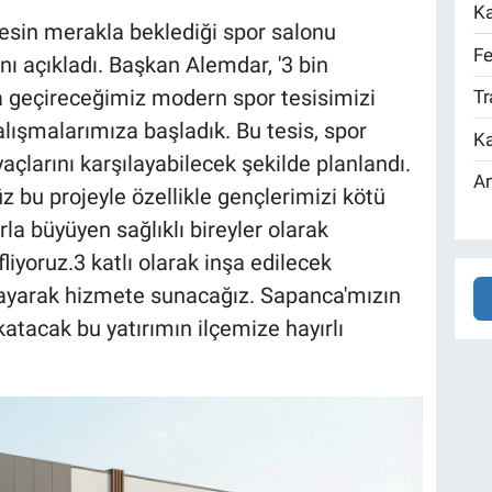
Ka
sin merakla beklediği spor salonu
Fe
nı açıkladı. Başkan Alemdar, '3 bin
a geçireceğimiz modern spor tesisimizi
Tr
ışmalarımıza başladık. Bu tesis, spor
Ka
çlarını karşılayabilecek şekilde planlandı.
An
bu projeyle özellikle gençlerimizi kötü
la büyüyen sağlıklı bireyler olarak
iyoruz.3 katlı olarak inşa edilecek
ayarak hizmete sunacağız. Sapanca'mızın
katacak bu yatırımın ilçemize hayırlı