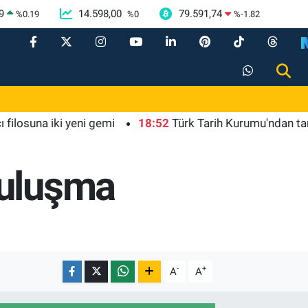
9
14.598,00
79.591,74
%
0.19
%
0
%
-1.82
a iki yeni gemi
18:52
Türk Tarih Kurumu'ndan tarihi içeri
buluşma
-
+
A
A