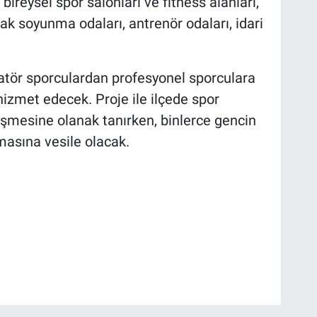
bireysel spor salonları ve fitness alanları,
cak soyunma odaları, antrenör odaları, idari
atör sporculardan profesyonel sporculara
 hizmet edecek. Proje ile ilçede spor
şmesine olanak tanırken, binlerce gencin
asına vesile olacak.