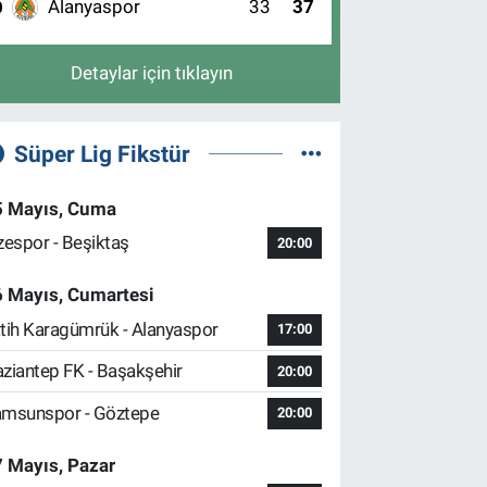
Alanyaspor
33
37
0
Detaylar için tıklayın
Süper Lig Fikstür
5 Mayıs, Cuma
zespor - Beşiktaş
20:00
6 Mayıs, Cumartesi
tih Karagümrük - Alanyaspor
17:00
ziantep FK - Başakşehir
20:00
msunspor - Göztepe
20:00
 Mayıs, Pazar