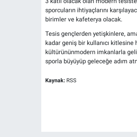
3 katlı olacak olan modern tesiste 
sporcuların ihtiyaçlarını karşılaya
birimler ve kafeterya olacak.
Tesis gençlerden yetişkinlere, am
kadar geniş bir kullanıcı kitlesine
kültürününmodern imkanlarla geli
sporla büyüyüp geleceğe adım atm
Kaynak:
RSS