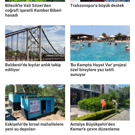
Bilecik'te Vali Sözer'den
Trabzonspor'a büyük destek
coğrafi işaretli Kamber Biberi
hasadı
Balıkesir'de kıyılar anlık takip
'Bu Kampta Hayat Var' projesi
ediliyor
özel bireylere yaz tatili
sunuyor
Eskişehir'de kırsal mahallelere
Antalya Büyükşehir'den
yeni su depoları
Kemer'e çevre düzenleme