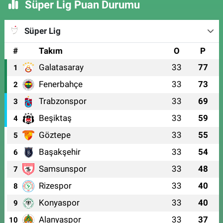
Süper Lig Puan Durumu
Süper Lig
#
Takım
O
P
Galatasaray
33
77
1
Fenerbahçe
33
73
2
Trabzonspor
33
69
3
Beşiktaş
33
59
4
Göztepe
33
55
5
Başakşehir
33
54
6
Samsunspor
33
48
7
Rizespor
33
40
8
Konyaspor
33
40
9
Alanyaspor
33
37
10