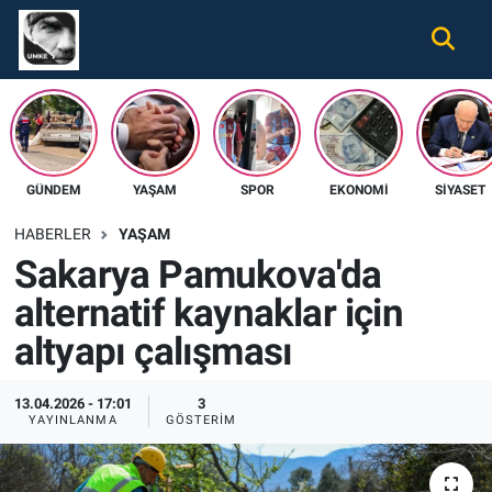
Gündem
Nöbetçi Eczaneler
Ekonomi
Hava Durumu
GÜNDEM
YAŞAM
SPOR
EKONOMI
SIYASET
Spor
Namaz Vakitleri
HABERLER
YAŞAM
Magazin
Trafik Durumu
Sakarya Pamukova'da
alternatif kaynaklar için
Tüm Haberler
Süper Lig Puan Durumu ve Fikstür
altyapı çalışması
İletişim
Tüm Manşetler
13.04.2026 - 17:01
3
Künye
Son Dakika Haberleri
YAYINLANMA
GÖSTERIM
Haber Arşivi