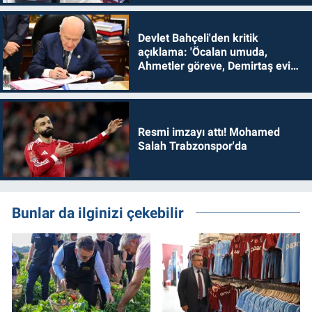
Devlet Bahçeli'den kritik
açıklama: 'Öcalan umuda,
Ahmetler göreve, Demirtaş evine
dönmelidir'
Resmi imzayı attı! Mohamed
Salah Trabzonspor'da
Bunlar da ilginizi çekebilir