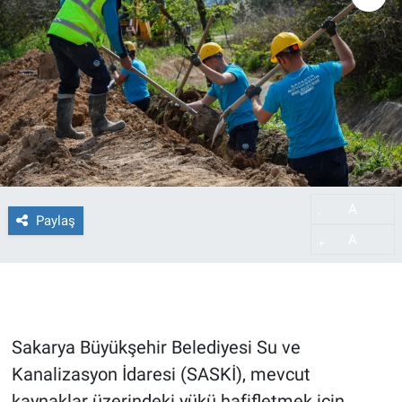
A
-
Paylaş
A
+
Sakarya Büyükşehir Belediyesi Su ve
Kanalizasyon İdaresi (SASKİ), mevcut
kaynaklar üzerindeki yükü hafifletmek için