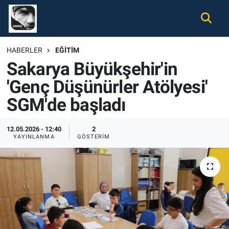
Gündem
Nöbetçi Eczaneler
HABERLER
EĞITIM
Sakarya Büyükşehir'in
Ekonomi
Hava Durumu
'Genç Düşünürler Atölyesi'
Spor
Namaz Vakitleri
SGM'de başladı
Magazin
Trafik Durumu
12.05.2026 - 12:40
2
YAYINLANMA
GÖSTERIM
Tüm Haberler
Süper Lig Puan Durumu ve Fikstür
İletişim
Tüm Manşetler
Künye
Son Dakika Haberleri
Haber Arşivi