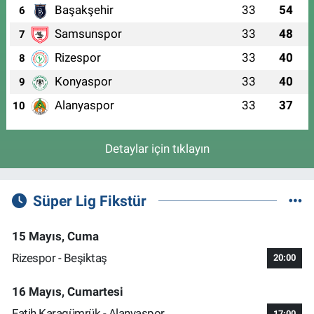
Başakşehir
33
54
6
Samsunspor
33
48
7
Rizespor
33
40
8
Konyaspor
33
40
9
Alanyaspor
33
37
10
Detaylar için tıklayın
Süper Lig Fikstür
15 Mayıs, Cuma
Rizespor - Beşiktaş
20:00
16 Mayıs, Cumartesi
Fatih Karagümrük - Alanyaspor
17:00