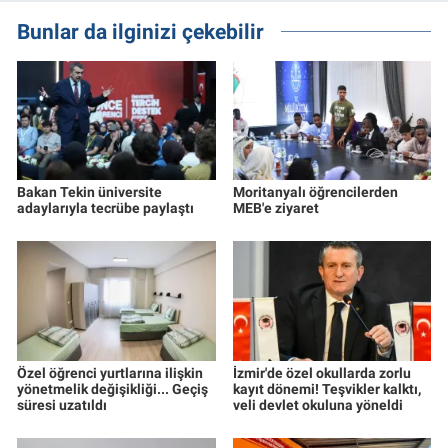
Bunlar da ilginizi çekebilir
Bakan Tekin üniversite
Moritanyalı öğrencilerden
adaylarıyla tecrübe paylaştı
MEB'e ziyaret
Özel öğrenci yurtlarına ilişkin
İzmir'de özel okullarda zorlu
yönetmelik değişikliği... Geçiş
kayıt dönemi! Teşvikler kalktı,
süresi uzatıldı
veli devlet okuluna yöneldi