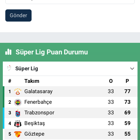
Gönder
Süper Lig Puan Durumu
Süper Lig
#
Takım
O
P
Galatasaray
33
77
1
Fenerbahçe
33
73
2
Trabzonspor
33
69
3
Beşiktaş
33
59
4
Göztepe
33
55
5