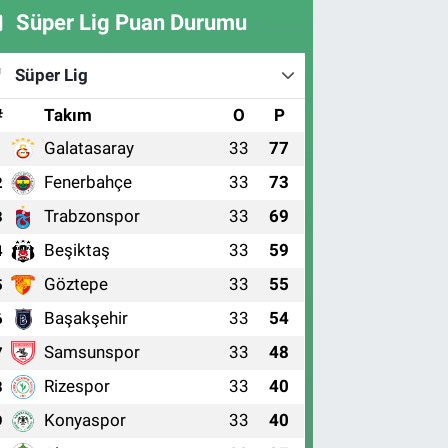
Süper Lig Puan Durumu
Süper Lig
#
Takım
O
P
Galatasaray
33
77
1
Fenerbahçe
33
73
2
Trabzonspor
33
69
3
Beşiktaş
33
59
4
Göztepe
33
55
5
Başakşehir
33
54
6
Samsunspor
33
48
7
Rizespor
33
40
8
Konyaspor
33
40
9