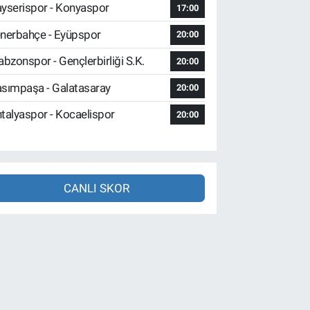
yserispor - Konyaspor
17:00
nerbahçe - Eyüpspor
20:00
abzonspor - Gençlerbirliği S.K.
20:00
sımpaşa - Galatasaray
20:00
talyaspor - Kocaelispor
20:00
CANLI SKOR