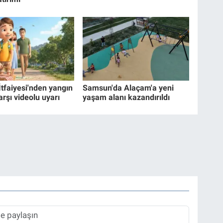
İtfaiyesi'nden yangın
Samsun'da Alaçam'a yeni
arşı videolu uyarı
yaşam alanı kazandırıldı