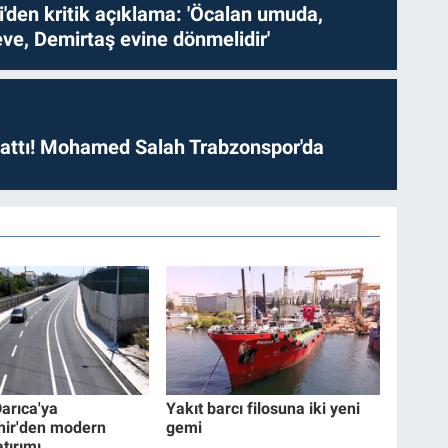
i'den kritik açıklama: 'Öcalan umuda,
ve, Demirtaş evine dönmelidir'
 attı! Mohamed Salah Trabzonspor'da
Darıca'ya
Yakıt barcı filosuna iki yeni
hir'den modern
gemi
tırımı