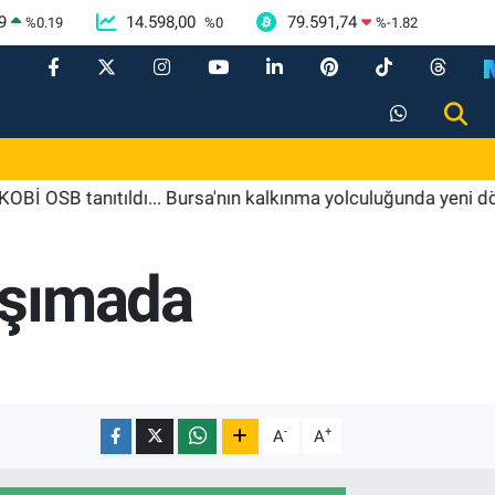
9
14.598,00
79.591,74
%
0.19
%
0
%
-1.82
tanıtıldı... Bursa'nın kalkınma yolculuğunda yeni dönem
aşımada
-
+
A
A