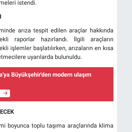
eleri istendi.
I
minde arıza tespit edilen araçlar hakkında
i raporlar hazırlandı. İlgili araçların
ekli işlemler başlatılırken, arızaların en kısa
tmecilere uyarılarda bulunuldu.
ca'ya Büyükşehir'den modern ulaşım
e
RECEK
mi boyunca toplu taşıma araçlarında klima