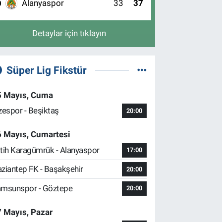
Alanyaspor
33
37
0
Detaylar için tıklayın
Süper Lig Fikstür
5 Mayıs, Cuma
zespor - Beşiktaş
20:00
6 Mayıs, Cumartesi
tih Karagümrük - Alanyaspor
17:00
ziantep FK - Başakşehir
20:00
msunspor - Göztepe
20:00
 Mayıs, Pazar