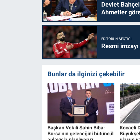
Devlet Bahçel
Ahmetler göre
EDITÖRÜN SEÇTIĞI
Resmi imzayı
Bunlar da ilginizi çekebilir
Başkan Vekili Şahin Biba:
Kocaeli 
Bursa'nın geleceğini bütüncül
Büyükşe
anlayışla planlıyoruz
ulaşım ya