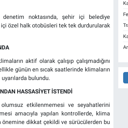
Ka
Fe
 denetim noktasında, şehir içi belediye
r içi özel halk otobüsleri tek tek durdurularak
Tr
Ka
NDA
An
limaların aktif olarak çalışıp çalışmadığını
llikle günün en sıcak saatlerinde klimaların
 uyarılarda bulundu.
DAN HASSASİYET İSTENDİ
n olumsuz etkilenmemesi ve seyahatlerini
mesi amacıyla yapılan kontrollerde, klima
n önemine dikkat çekildi ve sürücülerden bu