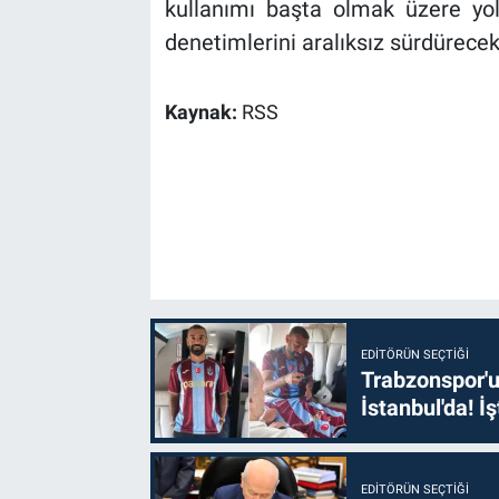
kullanımı başta olmak üzere yol
denetimlerini aralıksız sürdürecek
Kaynak:
RSS
EDITÖRÜN SEÇTIĞI
Trabzonspor'u
İstanbul'da! İş
EDITÖRÜN SEÇTIĞI