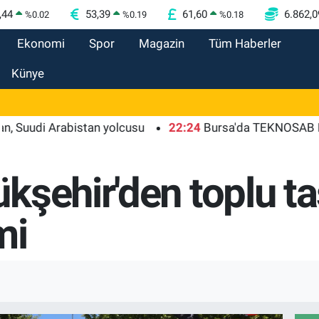
,44
53,39
61,60
6.862,0
%
0.02
%
0.19
%
0.18
Ekonomi
Spor
Magazin
Tüm Haberler
Künye
i Arabistan yolcusu
22:24
Bursa'da TEKNOSAB KOBİ OSB 
kşehir'den toplu t
mi