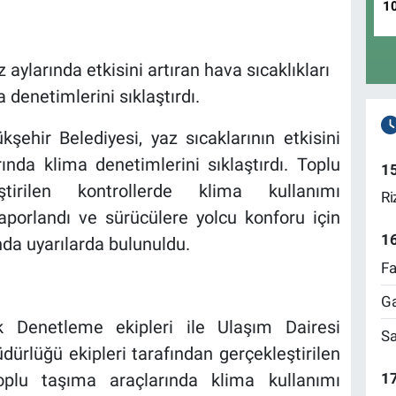
1
aylarında etkisini artıran hava sıcaklıkları
 denetimlerini sıklaştırdı.
şehir Belediyesi, yaz sıcaklarının etkisini
ında klima denetimlerini sıklaştırdı. Toplu
1
tirilen kontrollerde klima kullanımı
Ri
raporlandı ve sürücülere yolcu konforu için
1
nda uyarılarda bulunuldu.
Fa
Ga
ik Denetleme ekipleri ile Ulaşım Dairesi
Sa
ürlüğü ekipleri tarafından gerçekleştirilen
17
toplu taşıma araçlarında klima kullanımı