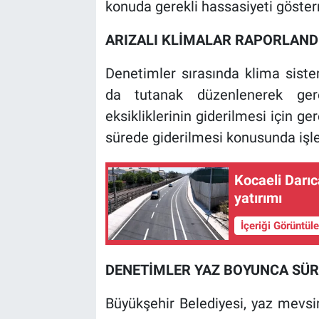
konuda gerekli hassasiyeti gösterm
ARIZALI KLİMALAR RAPORLAND
Denetimler sırasında klima siste
da tutanak düzenlenerek gerekl
eksikliklerinin giderilmesi için ger
sürede giderilmesi konusunda işle
Kocaeli Darı
yatırımı
İçeriği Görüntül
DENETİMLER YAZ BOYUNCA SÜ
Büyükşehir Belediyesi, yaz mevsi