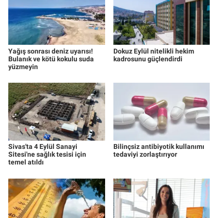
Yağış sonrası deniz uyarısı!
Dokuz Eylül nitelikli hekim
Bulanık ve kötü kokulu suda
kadrosunu güçlendirdi
yüzmeyin
Sivas'ta 4 Eylül Sanayi
Bilinçsiz antibiyotik kullanımı
Sitesi'ne sağlık tesisi için
tedaviyi zorlaştırıyor
temel atıldı