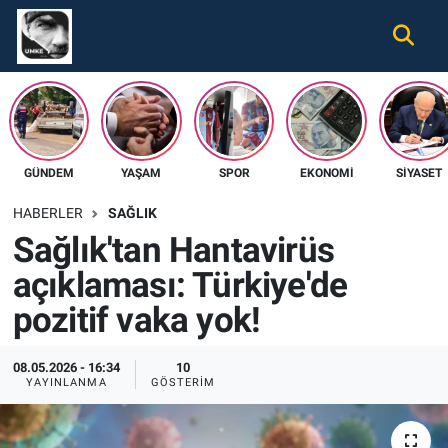
Gündem
Nöbetçi Eczaneler
Ekonomi
Hava Durumu
GÜNDEM
YAŞAM
SPOR
EKONOMI
SIYASET
Spor
Namaz Vakitleri
HABERLER
SAĞLIK
Magazin
Trafik Durumu
Sağlık'tan Hantavirüs
açıklaması: Türkiye'de
Tüm Haberler
Süper Lig Puan Durumu ve Fikstür
pozitif vaka yok!
İletişim
Tüm Manşetler
08.05.2026 - 16:34
10
Künye
Son Dakika Haberleri
YAYINLANMA
GÖSTERIM
Haber Arşivi