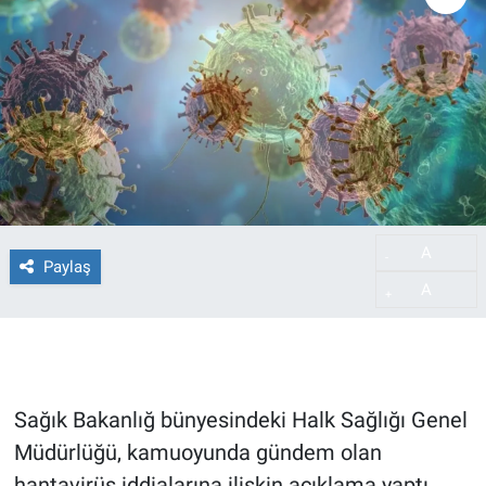
A
-
Paylaş
A
+
Sağık Bakanlığ bünyesindeki Halk Sağlığı Genel
Müdürlüğü, kamuoyunda gündem olan
hantavirüs iddialarına ilişkin açıklama yaptı.