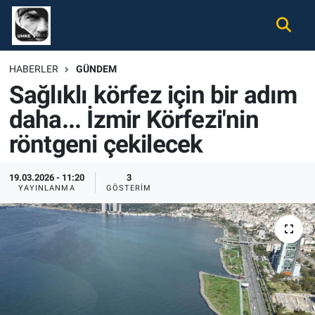
Gündem
Nöbetçi Eczaneler
HABERLER
GÜNDEM
Sağlıklı körfez için bir adım
Ekonomi
Hava Durumu
daha... İzmir Körfezi'nin
Spor
Namaz Vakitleri
röntgeni çekilecek
Magazin
Trafik Durumu
19.03.2026 - 11:20
3
YAYINLANMA
GÖSTERIM
Tüm Haberler
Süper Lig Puan Durumu ve Fikstür
İletişim
Tüm Manşetler
Künye
Son Dakika Haberleri
Haber Arşivi