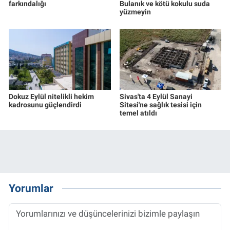
farkındalığı
Bulanık ve kötü kokulu suda
yüzmeyin
Dokuz Eylül nitelikli hekim
Sivas'ta 4 Eylül Sanayi
kadrosunu güçlendirdi
Sitesi'ne sağlık tesisi için
temel atıldı
Yorumlar