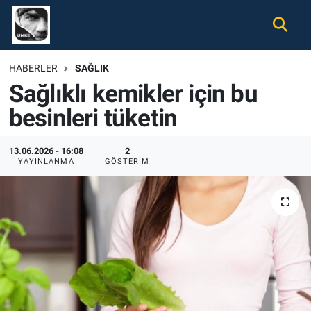
Gündem
Nöbetçi Eczaneler
HABERLER
SAĞLIK
Sağlıklı kemikler için bu
Ekonomi
Hava Durumu
besinleri tüketin
Spor
Namaz Vakitleri
13.06.2026 - 16:08
2
Magazin
Trafik Durumu
YAYINLANMA
GÖSTERIM
Tüm Haberler
Süper Lig Puan Durumu ve Fikstür
İletişim
Tüm Manşetler
Künye
Son Dakika Haberleri
Haber Arşivi