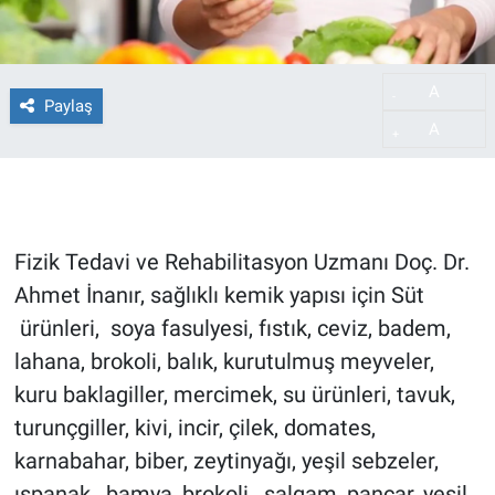
A
-
Paylaş
A
+
Fizik Tedavi ve Rehabilitasyon Uzmanı Doç. Dr.
Ahmet İnanır, sağlıklı kemik yapısı için Süt
ürünleri, soya fasulyesi, fıstık, ceviz, badem,
lahana, brokoli, balık, kurutulmuş meyveler,
kuru baklagiller, mercimek, su ürünleri, tavuk,
turunçgiller, kivi, incir, çilek, domates,
karnabahar, biber, zeytinyağı, yeşil sebzeler,
ıspanak, bamya, brokoli, şalgam, pancar, yeşil