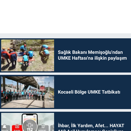
Sağlık Bakanı Memişoğlu'ndan
UMKE Haftası'na ilişkin paylaşım
Kocaeli Bölge UMKE Tatbikatı
İhbar, İlk Yardım, Afet... HAYAT