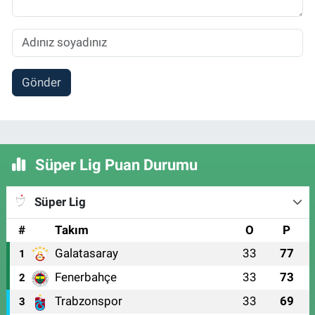
Gönder
Süper Lig Puan Durumu
Süper Lig
#
Takım
O
P
Galatasaray
33
77
1
Fenerbahçe
33
73
2
Trabzonspor
33
69
3