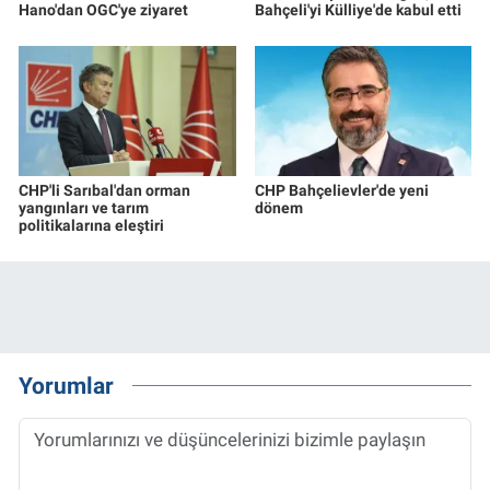
Hano'dan OGC'ye ziyaret
Bahçeli'yi Külliye'de kabul etti
CHP'li Sarıbal'dan orman
CHP Bahçelievler'de yeni
yangınları ve tarım
dönem
politikalarına eleştiri
Yorumlar