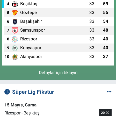
Beşiktaş
33
59
4
Göztepe
33
55
5
Başakşehir
33
54
6
Samsunspor
33
48
7
Rizespor
33
40
8
Konyaspor
33
40
9
Alanyaspor
33
37
10
Detaylar için tıklayın
Süper Lig Fikstür
15 Mayıs, Cuma
Rizespor - Beşiktaş
20:00