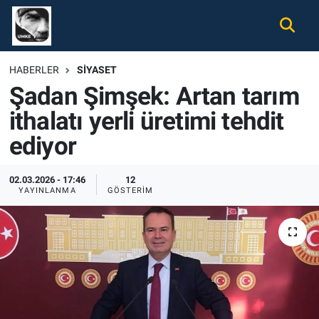
Gündem
Nöbetçi Eczaneler
HABERLER
SIYASET
Şadan Şimşek: Artan tarım
Ekonomi
Hava Durumu
ithalatı yerli üretimi tehdit
Spor
Namaz Vakitleri
ediyor
Magazin
Trafik Durumu
02.03.2026 - 17:46
12
YAYINLANMA
GÖSTERIM
Tüm Haberler
Süper Lig Puan Durumu ve Fikstür
İletişim
Tüm Manşetler
Künye
Son Dakika Haberleri
Haber Arşivi