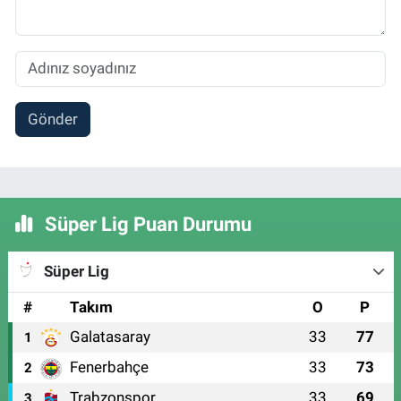
Gönder
Süper Lig Puan Durumu
Süper Lig
#
Takım
O
P
Galatasaray
33
77
1
Fenerbahçe
33
73
2
Trabzonspor
33
69
3