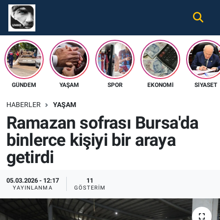
Gündem
Nöbetçi Eczaneler
Ekonomi
Hava Durumu
GÜNDEM
YAŞAM
SPOR
EKONOMI
SIYASET
Spor
Namaz Vakitleri
HABERLER
YAŞAM
Magazin
Trafik Durumu
Ramazan sofrası Bursa'da
binlerce kişiyi bir araya
Tüm Haberler
Süper Lig Puan Durumu ve Fikstür
getirdi
İletişim
Tüm Manşetler
05.03.2026 - 12:17
11
Künye
Son Dakika Haberleri
YAYINLANMA
GÖSTERIM
Haber Arşivi