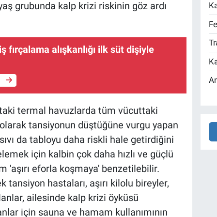
i yaş grubunda kalp krizi riskinin göz ardı
Ka
Fe
Tr
 fırçalama alışkanlığı ilk süt dişiyle
Ka
An
e
aki termal havuzlarda tüm vücuttaki
ı olarak tansiyonun düştüğüne vurgu yapan
ıvı da tabloyu daha riskli hale getirdiğini
lemek için kalbin çok daha hızlı ve güçlü
 'aşırı eforla koşmaya' benzetilebilir.
k tansiyon hastaları, aşırı kilolu bireyler,
anlar, ailesinde kalp krizi öyküsü
nanlar için sauna ve hamam kullanımının