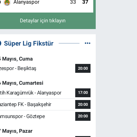
Alanyaspor
33
37
0
Detaylar için tıklayın
Süper Lig Fikstür
5 Mayıs, Cuma
zespor - Beşiktaş
20:00
6 Mayıs, Cumartesi
tih Karagümrük - Alanyaspor
17:00
ziantep FK - Başakşehir
20:00
msunspor - Göztepe
20:00
 Mayıs, Pazar