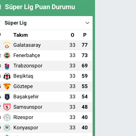
Süper Lig Puan Durumu
Süper Lig
#
Takım
O
P
Galatasaray
33
77
1
Fenerbahçe
33
73
2
Trabzonspor
33
69
3
Beşiktaş
33
59
4
Göztepe
33
55
5
Başakşehir
33
54
6
Samsunspor
33
48
7
Rizespor
33
40
8
Konyaspor
33
40
9