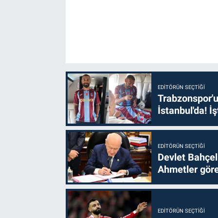
EDITÖRÜN SEÇTIĞI
Trabzonspor'u
İstanbul'da! İş
EDITÖRÜN SEÇTIĞI
Devlet Bahçel
Ahmetler göre
EDITÖRÜN SEÇTIĞI