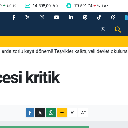
9
14.598,00
79.591,74
%
0.19
%
0
%
-1.82
orlu kayıt dönemi! Teşvikler kalktı, veli devlet okuluna yöneld
esi kritik
-
+
A
A