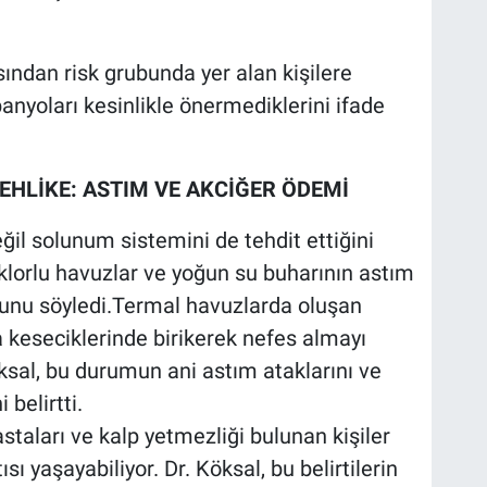
ısından risk grubunda yer alan kişilere
nyoları kesinlikle önermediklerini ifade
EHLİKE: ASTIM VE AKCİĞER ÖDEMİ
eğil solunum sistemini de tehdit ettiğini
e klorlu havuzlar ve yoğun su buharının astım
uğunu söyledi.Termal havuzlarda oluşan
 keseciklerinde birikerek nefes almayı
ksal, bu durumun ani astım ataklarını ve
 belirtti.
staları ve kalp yetmezliği bulunan kişiler
sı yaşayabiliyor. Dr. Köksal, bu belirtilerin