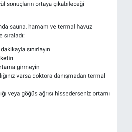
l sonuçların ortaya çıkabileceği
arında sauna, hamam ve termal havuz
e sıraladı:
akikayla sınırlayın
üketin
 ortama girmeyin
alığınız varsa doktora danışmadan termal
lığı veya göğüs ağrısı hissederseniz ortamı