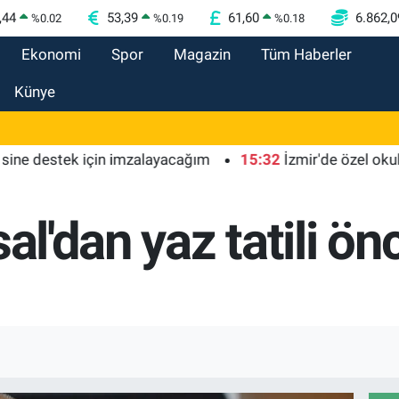
,44
53,39
61,60
6.862,0
%
0.02
%
0.19
%
0.18
Ekonomi
Spor
Magazin
Tüm Haberler
Künye
estek için imzalayacağım
15:32
İzmir'de özel okullarda z
al'dan yaz tatili önc