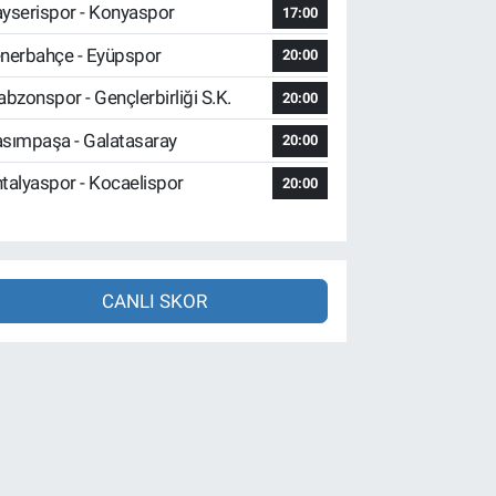
yserispor - Konyaspor
17:00
nerbahçe - Eyüpspor
20:00
abzonspor - Gençlerbirliği S.K.
20:00
sımpaşa - Galatasaray
20:00
talyaspor - Kocaelispor
20:00
CANLI SKOR