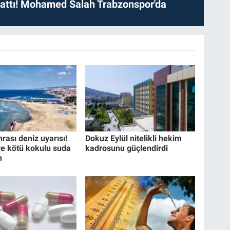
 attı! Mohamed Salah Trabzonspor'da
rası deniz uyarısı!
Dokuz Eylül nitelikli hekim
ve kötü kokulu suda
kadrosunu güçlendirdi
n