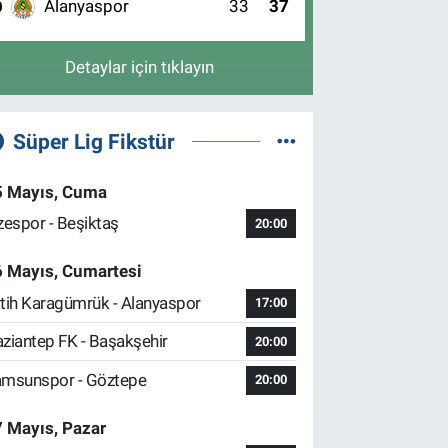
Alanyaspor
33
37
0
Detaylar için tıklayın
Süper Lig Fikstür
5 Mayıs, Cuma
zespor - Beşiktaş
20:00
6 Mayıs, Cumartesi
tih Karagümrük - Alanyaspor
17:00
ziantep FK - Başakşehir
20:00
msunspor - Göztepe
20:00
 Mayıs, Pazar