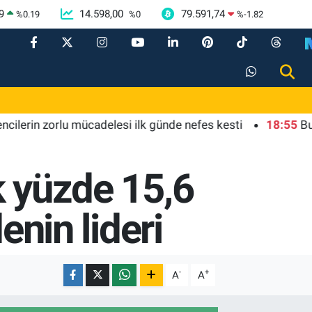
9
14.598,00
79.591,74
%
0.19
%
0
%
-1.82
n zorlu mücadelesi ilk günde nefes kesti
18:55
Bursa'da 
ık yüzde 15,6
denin lideri
-
+
A
A