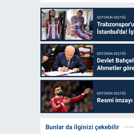
EDITÖRÜN SEÇTIĞI
Trabzonspor'u
İstanbul'da! İş
EDITÖRÜN SEÇTIĞI
Devlet Bahçel
Ahmetler göre
EDITÖRÜN SEÇTIĞI
Resmi imzayı
Bunlar da ilginizi çekebilir