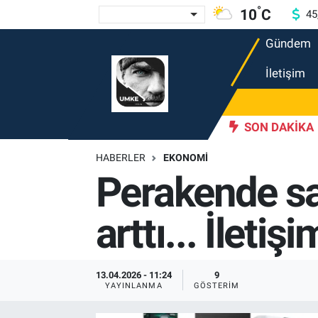
°
10
C
45
Gündem
Gündem
Nöbetçi Eczaneler
İletişim
Ekonomi
Hava Durumu
Spor
Namaz Vakitleri
ekin üniversite adaylarıyla tecrübe paylaştı
SON DAKIKA
20:53
688 m
HABERLER
EKONOMI
Magazin
Trafik Durumu
Perakende sat
Tüm Haberler
Süper Lig Puan Durumu ve Fikstür
arttı... İleti
İletişim
Tüm Manşetler
Künye
Son Dakika Haberleri
13.04.2026 - 11:24
9
YAYINLANMA
GÖSTERIM
Haber Arşivi