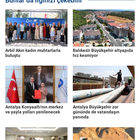
Bunlar da ilginizi çekebilir
Arbil Akın kadın muhtarlarla
Balıkesir Büyükşehir altyapıda
buluştu
hız kesmiyor
Antalya Konyaaltı'nın merkez
Antalya Büyükşehir zor
ve yayla yolları yenilenecek
gününde de vatandaşın
yanında