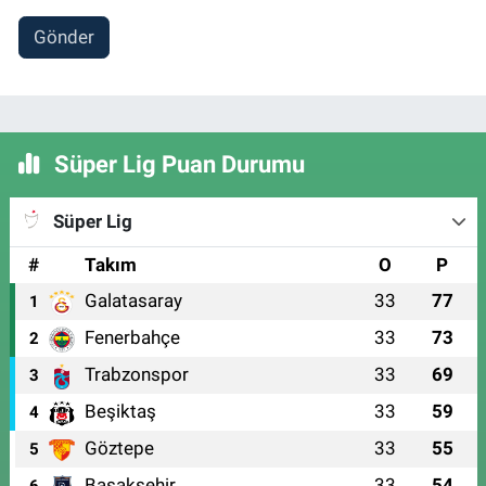
Gönder
Süper Lig Puan Durumu
Süper Lig
#
Takım
O
P
Galatasaray
33
77
1
Fenerbahçe
33
73
2
Trabzonspor
33
69
3
Beşiktaş
33
59
4
Göztepe
33
55
5
Başakşehir
33
54