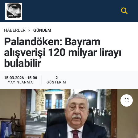
Gündem
Nöbetçi Eczaneler
HABERLER
GÜNDEM
Palandöken: Bayram
Ekonomi
Hava Durumu
alışverişi 120 milyar lirayı
Spor
Namaz Vakitleri
bulabilir
Magazin
Trafik Durumu
15.03.2026 - 15:06
2
YAYINLANMA
GÖSTERIM
Tüm Haberler
Süper Lig Puan Durumu ve Fikstür
İletişim
Tüm Manşetler
Künye
Son Dakika Haberleri
Haber Arşivi