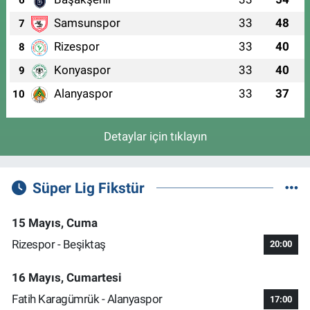
6
Samsunspor
33
48
7
Rizespor
33
40
8
Konyaspor
33
40
9
Alanyaspor
33
37
10
Detaylar için tıklayın
Süper Lig Fikstür
15 Mayıs, Cuma
Rizespor - Beşiktaş
20:00
16 Mayıs, Cumartesi
Fatih Karagümrük - Alanyaspor
17:00