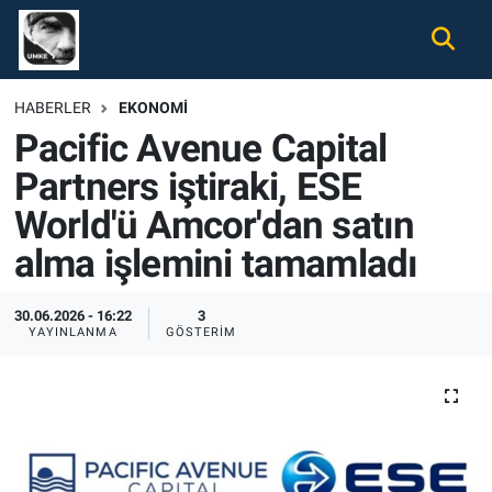
Gündem
Nöbetçi Eczaneler
HABERLER
EKONOMI
Pacific Avenue Capital
Ekonomi
Hava Durumu
Partners iştiraki, ESE
Spor
Namaz Vakitleri
World'ü Amcor'dan satın
Magazin
Trafik Durumu
alma işlemini tamamladı
Tüm Haberler
Süper Lig Puan Durumu ve Fikstür
30.06.2026 - 16:22
3
YAYINLANMA
GÖSTERIM
İletişim
Tüm Manşetler
Künye
Son Dakika Haberleri
Haber Arşivi