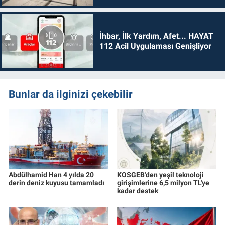
İhbar, İlk Yardım, Afet... HAYAT
112 Acil Uygulaması Genişliyor
Bunlar da ilginizi çekebilir
Abdülhamid Han 4 yılda 20
KOSGEB'den yeşil teknoloji
derin deniz kuyusu tamamladı
girişimlerine 6,5 milyon TL'ye
kadar destek