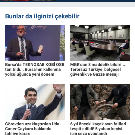
Bunlar da ilginizi çekebilir
Bursa'da TEKNOSAB KOBİ OSB
MGK'dan 8 maddelik bildiri...
tanıtıldı... Bursa'nın kalkınma
Terörsüz Türkiye, bölgesel
yolculuğunda yeni dönem
güvenlik ve Gazze mesajı
Görevden uzaklaştırılan Utku
6 yıl önceki kaçak avın failleri
Caner Çaykara hakkında
tespit edildi! 5 yaban keçisi
tahliye kararı
için ceza uygulandı