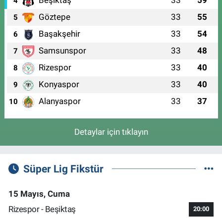
Beşiktaş
33
59
4
Göztepe
33
55
5
Başakşehir
33
54
6
Samsunspor
33
48
7
Rizespor
33
40
8
Konyaspor
33
40
9
Alanyaspor
33
37
10
Detaylar için tıklayın
Süper Lig Fikstür
15 Mayıs, Cuma
Rizespor - Beşiktaş
20:00