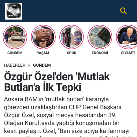
Gündem
Nöbetçi Eczaneler
Ekonomi
Hava Durumu
GÜNDEM
YAŞAM
SPOR
EKONOMI
SIYASET
Spor
Namaz Vakitleri
HABERLER
GÜNDEM
Magazin
Trafik Durumu
Özgür Özel'den 'Mutlak
Butlan'a İlk Tepki
Tüm Haberler
Süper Lig Puan Durumu ve Fikstür
Ankara BAM'ın 'mutlak butlan' kararıyla
İletişim
Tüm Manşetler
görevden uzaklaştırılan CHP Genel Başkanı
Özgür Özel, sosyal medya hesabından 39.
Künye
Son Dakika Haberleri
Olağan Kurultay'da yaptığı konuşmadan bir
kesit paylaştı. Özel, "Ben size acıya katlanmayı
Haber Arşivi