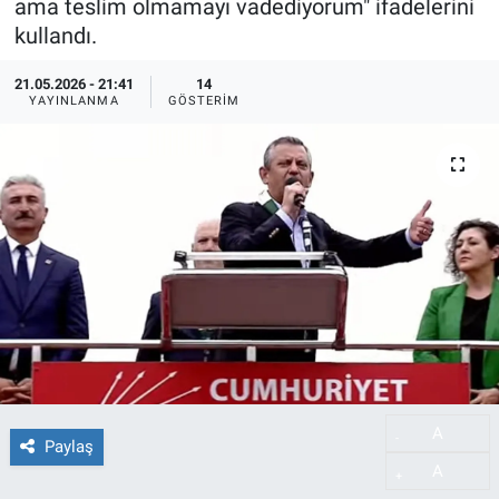
ama teslim olmamayı vadediyorum" ifadelerini
kullandı.
21.05.2026 - 21:41
14
YAYINLANMA
GÖSTERIM
A
-
Paylaş
A
+