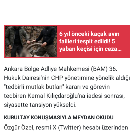
6 yıl önceki kaçak avın
failleri tespit edildi! 5
yaban keçisi için ceza
uygulandı
Ankara Bölge Adliye Mahkemesi (BAM) 36.
Hukuk Dairesi'nin
CHP
yönetimine yönelik aldığı
"tedbirli
mutlak butlan
" kararı ve görevin
tedbiren Kemal Kılıçdaroğlu'na iadesi sonrası,
siyasette tansiyon yükseldi.
KURULTAY KONUŞMASIYLA MEYDAN OKUDU
Özgür Özel
, resmi X (Twitter) hesabı üzerinden