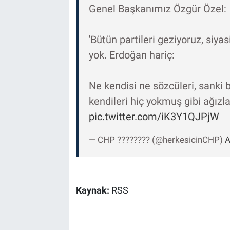
Genel Başkanımız Özgür Özel:
'Bütün partileri geziyoruz, siya
yok. Erdoğan hariç:
Ne kendisi ne sözcüleri, sanki 
kendileri hiç yokmuş gibi ağızla
pic.twitter.com/iK3Y1QJPjW
— CHP ???????? (@herkesicinCHP)
A
Kaynak:
RSS