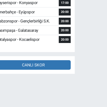
yserispor - Konyaspor
17:00
nerbahçe - Eyüpspor
20:00
abzonspor - Gençlerbirliği S.K.
20:00
sımpaşa - Galatasaray
20:00
talyaspor - Kocaelispor
20:00
CANLI SKOR