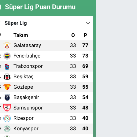
Süper Lig Puan Durumu
Süper Lig
#
Takım
O
P
Galatasaray
33
77
1
Fenerbahçe
33
73
2
Trabzonspor
33
69
3
Beşiktaş
33
59
4
Göztepe
33
55
5
Başakşehir
33
54
6
Samsunspor
33
48
7
Rizespor
33
40
8
Konyaspor
33
40
9