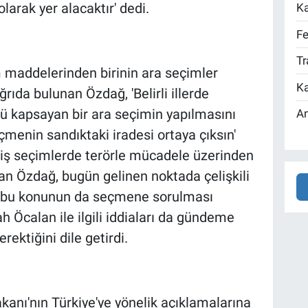
olarak yer alacaktır' dedi.
Ka
Fe
Tr
maddelerinden birinin ara seçimler
Ka
rıda bulunan Özdağ, 'Belirli illerde
ü kapsayan bir ara seçimin yapılmasını
An
çmenin sandıktaki iradesi ortaya çıksın'
çmiş seçimlerde terörle mücadele üzerinden
tan Özdağ, bugün gelinen noktada çelişkili
k, bu konunun da seçmene sorulması
h Öcalan ile ilgili iddiaları da gündeme
rektiğini dile getirdi.
kanı'nın Türkiye'ye yönelik açıklamalarına