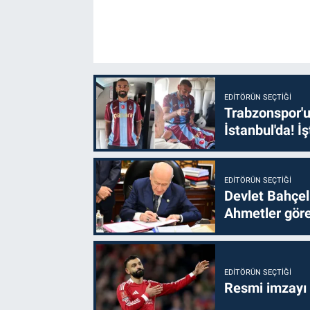
EDITÖRÜN SEÇTIĞI
Trabzonspor'u
İstanbul'da! İş
EDITÖRÜN SEÇTIĞI
Devlet Bahçel
Ahmetler göre
EDITÖRÜN SEÇTIĞI
Resmi imzayı