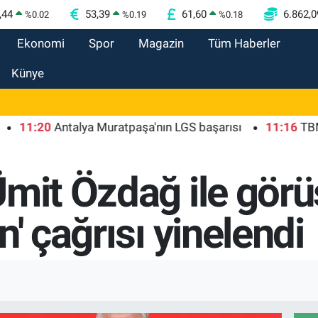
,44
53,39
61,60
6.862,0
%
0.02
%
0.19
%
0.18
Ekonomi
Spor
Magazin
Tüm Haberler
Künye
20
Antalya Muratpaşa'nın LGS başarısı
11:16
TBMM'de Ço
mit Özdağ ile görüş
n' çağrısı yinelendi