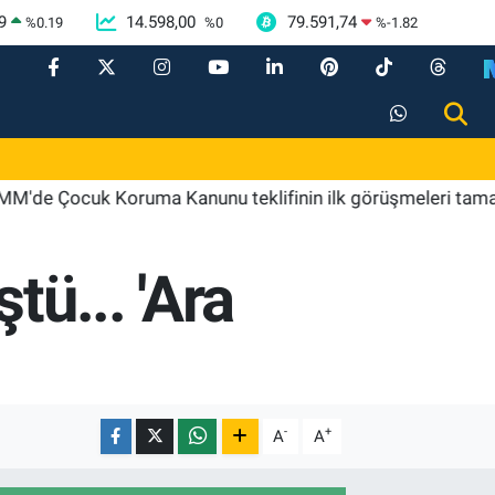
9
14.598,00
79.591,74
%
0.19
%
0
%
-1.82
cuk Koruma Kanunu teklifinin ilk görüşmeleri tamamlandı
tü... 'Ara
-
+
A
A