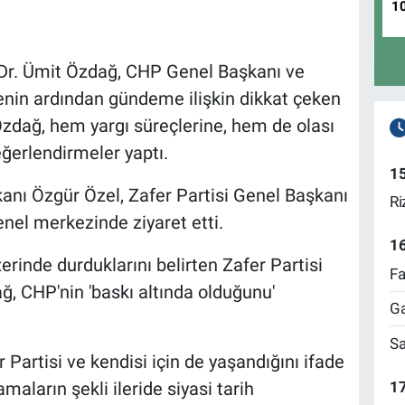
1
 Dr. Ümit Özdağ, CHP Genel Başkanı ve
enin ardından gündeme ilişkin dikkat çeken
Özdağ, hem yargı süreçlerine, hem de olası
eğerlendirmeler yaptı.
1
nı Özgür Özel, Zafer Partisi Genel Başkanı
Ri
enel merkezinde ziyaret etti.
1
erinde durduklarını belirten Zafer Partisi
Fa
ğ, CHP'nin 'baskı altında olduğunu'
Ga
Sa
Partisi ve kendisi için de yaşandığını ifade
17
aların şekli ileride siyasi tarih