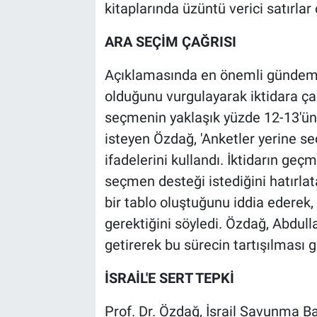
kitaplarında üzüntü verici satırlar 
ARA SEÇİM ÇAĞRISI
Açıklamasında en önemli gündem 
olduğunu vurgulayarak iktidara çağ
seçmenin yaklaşık yüzde 12-13'ün
isteyen Özdağ, 'Anketler yerine se
ifadelerini kullandı. İktidarın ge
seçmen desteği istediğini hatırla
bir tablo oluştuğunu iddia edere
gerektiğini söyledi. Özdağ, Abdulla
getirerek bu sürecin tartışılması ge
İSRAİL'E SERT TEPKİ
Prof. Dr. Özdağ, İsrail Savunma Ba