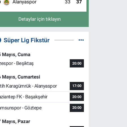
Alanyaspor
33
37
0
Detaylar için tıklayın
Süper Lig Fikstür
5 Mayıs, Cuma
zespor - Beşiktaş
20:00
6 Mayıs, Cumartesi
tih Karagümrük - Alanyaspor
17:00
ziantep FK - Başakşehir
20:00
msunspor - Göztepe
20:00
 Mayıs, Pazar