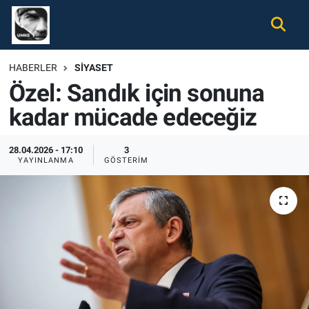
Gündem
Nöbetçi Eczaneler
HABERLER
SIYASET
Özel: Sandık için sonuna
Ekonomi
Hava Durumu
kadar mücade edeceğiz
Spor
Namaz Vakitleri
28.04.2026 - 17:10
3
Magazin
Trafik Durumu
YAYINLANMA
GÖSTERIM
Tüm Haberler
Süper Lig Puan Durumu ve Fikstür
İletişim
Tüm Manşetler
Künye
Son Dakika Haberleri
Haber Arşivi