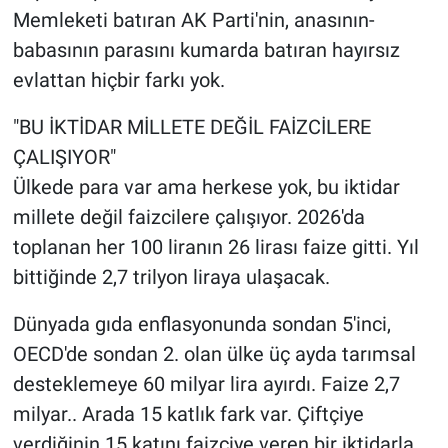
Memleketi batıran AK Parti'nin, anasının-
babasının parasını kumarda batıran hayırsız
evlattan hiçbir farkı yok.
"BU İKTİDAR MİLLETE DEĞİL FAİZCİLERE
ÇALIŞIYOR"
Ülkede para var ama herkese yok, bu iktidar
millete değil faizcilere çalışıyor. 2026'da
toplanan her 100 liranın 26 lirası faize gitti. Yıl
bittiğinde 2,7 trilyon liraya ulaşacak.
Dünyada gıda enflasyonunda sondan 5'inci,
OECD'de sondan 2. olan ülke üç ayda tarımsal
desteklemeye 60 milyar lira ayırdı. Faize 2,7
milyar.. Arada 15 katlık fark var. Çiftçiye
verdiğinin 15 katını faizciye veren bir iktidarla