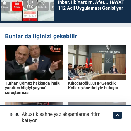
İhbar, İlk Yardım, Afet... HAYAT
112 Acil Uygulaması Genişliyor
Bunlar da ilginizi çekebilir
Turhan Çömez hakkında 'halkı
Kılıçdaroğlu, CHP Gençlik
yanıltıcı bilgiyi yayma'
Kolları yönetimiyle buluştu
soruşturması
Akustik sahne yaz akşamlarına ritim
18:30
katıyor