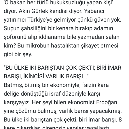
'O bakan her türlü hukuksuzluğu yapan kişi'
diyor. Akın Gürlek kendisi diyor. Yabancı
yatırımcı Türkiye'ye gelmiyor çünkü güven yok.
Suçun şahsiliğini bir kenara bırakıp adamın
şoförünü alıp iddianame bile yazmadan salan
kim? Bu mikrobun hastalıktan şikayet etmesi
gibi bir şey.
"BU ÜLKE İKİ BARIŞTAN ÇOK ÇEKTİ; BİRİ İMAR
BARIŞI, İKİNCİSİ VARLIK BARIŞI..."
Batmış, bitmiş bir ekonomiyle, faizin kara
deliğe dönüştüğü israf düzeniyle karşı
karşıyayız. Her şeyi bilen ekonomist Erdoğan
yine çözümü bulmuş, varlık barışı yapacakmış.
Bu ülke iki barıştan çok çekti, biri imar barışı. 8
kere çıkardılar, dirençsiz yapılar yasallaştı,