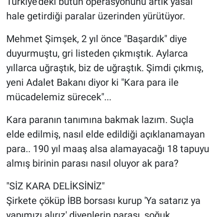
Türkiye'deki bütün operasyonunu artık yasal
hale getirdiği paralar üzerinden yürütüyor.
Mehmet Şimşek, 2 yıl önce "Başardık" diye
duyurmuştu, gri listeden çıkmıştık. Aylarca
yıllarca uğraştık, biz de uğraştık. Şimdi çıkmış,
yeni Adalet Bakanı diyor ki "Kara para ile
mücadelemiz sürecek"...
Kara paranın tanımına bakmak lazım. Suçla
elde edilmiş, nasıl elde edildiği açıklanamayan
para.. 190 yıl maaş alsa alamayacağı 18 tapuyu
almış birinin parası nasıl oluyor ak para?
"SİZ KARA DELİKSİNİZ"
Şirkete çöküp İBB borsası kurup 'Ya satarız ya
yapımızı alırız' diyenlerin parası, soğuk