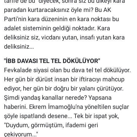
tarife de bu" diyecek, sonra siz bu ülkeyi kara
paradan kurtaracaksınız öyle mi? Bu AK
Parti'nin kara düzeninin en kara noktası bu
adalet sisteminin geldiği noktadır. Kara
deliksiniz siz, vicdanı yutan, insafı yutan kara
deliksiniz...
"İBB DAVASI TEL TEL DÖKÜLÜYOR"
Fevkalade siyasi olan bu dava tel tel dökülüyor.
Her gün bir dürüst insan bir iftiracıyı mahcup
ediyor, her gün bir doğru bir yalanı çürütüyor.
Şimdi yandaş kanallar nerede? Yapsana
haberini. Ekrem İmamoğlu'na yöneltilen suçlar
şöyle ispatlandı desene... Tek bir ispat yok,
"Duydum, görmüştüm, ifademi geri
çekiyorum..."