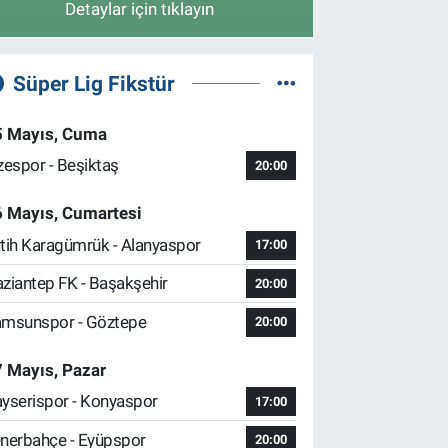
Detaylar için tıklayın
Süper Lig Fikstür
5 Mayıs, Cuma
zespor - Beşiktaş
20:00
6 Mayıs, Cumartesi
tih Karagümrük - Alanyaspor
17:00
ziantep FK - Başakşehir
20:00
msunspor - Göztepe
20:00
 Mayıs, Pazar
yserispor - Konyaspor
17:00
nerbahçe - Eyüpspor
20:00