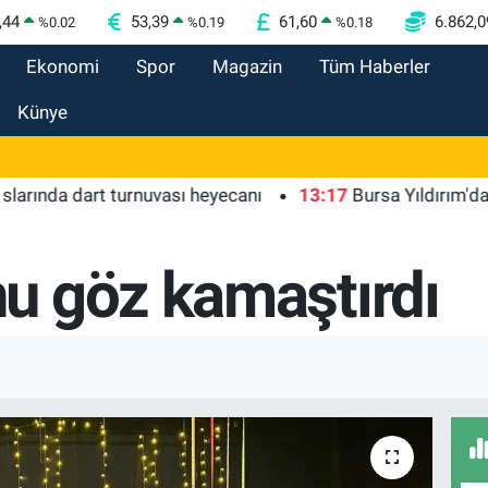
,44
53,39
61,60
6.862,0
%
0.02
%
0.19
%
0.18
Ekonomi
Spor
Magazin
Tüm Haberler
Künye
a dart turnuvası heyecanı
13:17
Bursa Yıldırım'da Erguv
u göz kamaştırdı