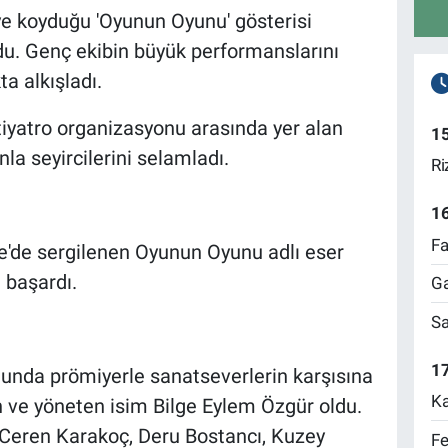
ye koyduğu 'Oyunun Oyunu' gösterisi
du. Genç ekibin büyük performanslarını
ta alkışladı.
tiyatro organizasyonu arasında yer alan
1
la seyircilerini selamladı.
Ri
1
Fa
'de sergilenen Oyunun Oyunu adlı eser
 başardı.
Ga
Sa
17
onunda prömiyerle sanatseverlerin karşısına
Ka
 ve yöneten isim Bilge Eylem Özgür oldu.
Ceren Karakoç, Deru Bostancı, Kuzey
Fe