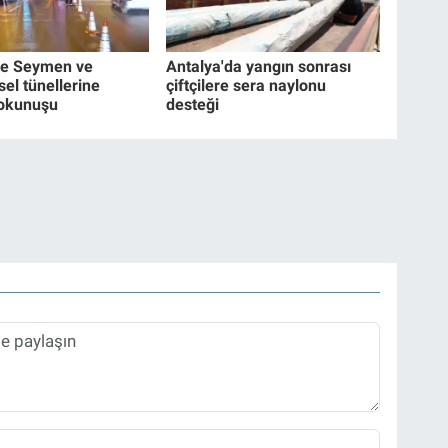
de Seymen ve
Antalya'da yangın sonrası
el tünellerine
çiftçilere sera naylonu
dokunuşu
desteği