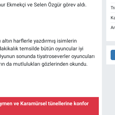
nur Ekmekçi ve Selen Özgür görev aldı.
Tr
Ka
An
altın harflerle yazdırmış isimlerin
dakikalık temsilde bütün oyuncular iyi
Oyunun sonunda tiyatroseverler oyuncuları
rın da mutlulukları gözlerinden okundu.
eymen ve Karamürsel tünellerine konfor