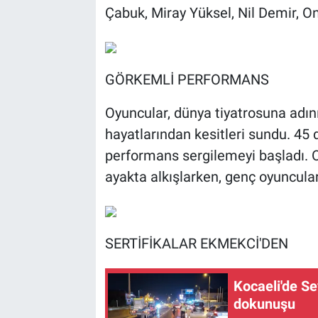
Çabuk, Miray Yüksel, Nil Demir, O
GÖRKEMLİ PERFORMANS
Oyuncular, dünya tiyatrosuna adını 
hayatlarından kesitleri sundu. 45 
performans sergilemeyi başladı. 
ayakta alkışlarken, genç oyuncula
SERTİFİKALAR EKMEKCİ'DEN
Kocaeli'de S
dokunuşu