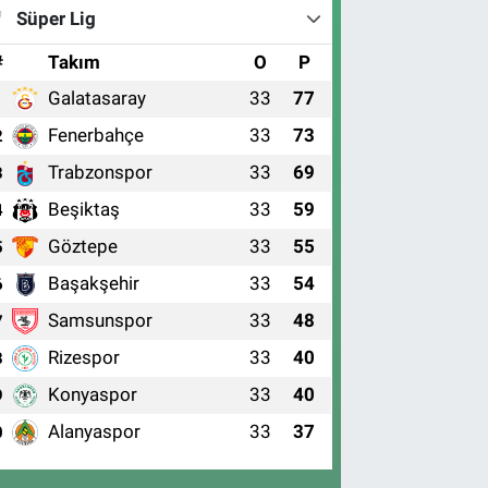
Süper Lig
#
Takım
O
P
Galatasaray
33
77
1
Fenerbahçe
33
73
2
Trabzonspor
33
69
3
Beşiktaş
33
59
4
Göztepe
33
55
5
Başakşehir
33
54
6
Samsunspor
33
48
7
Rizespor
33
40
8
Konyaspor
33
40
9
Alanyaspor
33
37
0