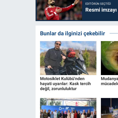
EDITÖRÜN SEÇTIĞI
Resmi imzayı
Bunlar da ilginizi çekebilir
Motosiklet Kulübü'nden
Mudanya'
hayati uyarılar: Kask tercih
mücadel
değil, zorunluluktur