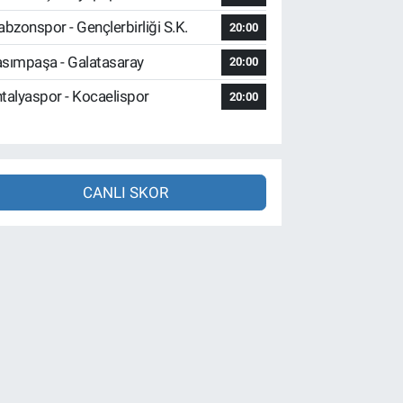
abzonspor - Gençlerbirliği S.K.
20:00
sımpaşa - Galatasaray
20:00
talyaspor - Kocaelispor
20:00
CANLI SKOR