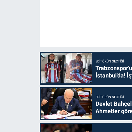
EDITÖRÜN SEÇTIĞI
Trabzonspor'u
İstanbul'da! İş
EDITÖRÜN SEÇTIĞI
Devlet Bahçel
Ahmetler göre