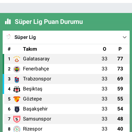
Süper Lig Puan Durumu
Süper Lig
#
Takım
O
P
Galatasaray
33
77
1
Fenerbahçe
33
73
2
Trabzonspor
33
69
3
Beşiktaş
33
59
4
Göztepe
33
55
5
Başakşehir
33
54
6
Samsunspor
33
48
7
Rizespor
33
40
8