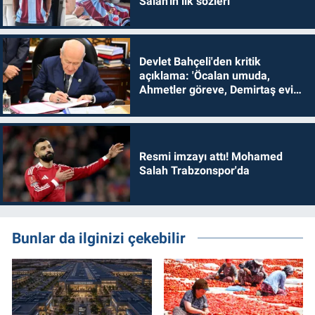
Salah'ın ilk sözleri
Devlet Bahçeli'den kritik
açıklama: 'Öcalan umuda,
Ahmetler göreve, Demirtaş evine
dönmelidir'
Resmi imzayı attı! Mohamed
Salah Trabzonspor'da
Bunlar da ilginizi çekebilir