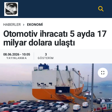
Gündem
Nöbetçi Eczaneler
HABERLER
EKONOMI
Otomotiv ihracatı 5 ayda 17
Ekonomi
Hava Durumu
milyar dolara ulaştı
Spor
Namaz Vakitleri
08.06.2026 - 10:05
3
Magazin
Trafik Durumu
YAYINLANMA
GÖSTERIM
Tüm Haberler
Süper Lig Puan Durumu ve Fikstür
İletişim
Tüm Manşetler
Künye
Son Dakika Haberleri
Haber Arşivi