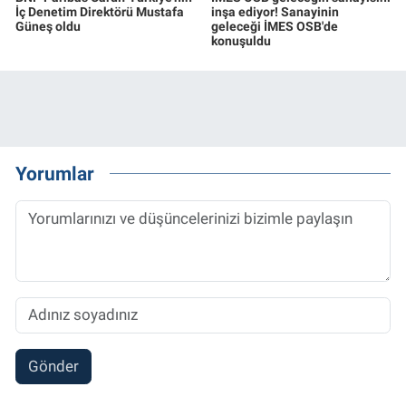
İç Denetim Direktörü Mustafa
inşa ediyor! Sanayinin
Güneş oldu
geleceği İMES OSB'de
konuşuldu
Yorumlar
Gönder