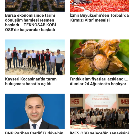
Bursa ekonomisinde tarihi
İzmir Büyükşehir'den Torbalı'da
dönüşüm hamlesi resmen
'Kırmızı Altın' mesaisi
başladı... TEKNOSAB KOBİ
OSB'de başvurular başladı
Kayseri Kocasinan'da tarım
Fındık alım fiyatları açıklandı...
buluşması hasatla açıldı
Alımlar 24 Ağustos'ta başlıyor
BNP Paribas Cardif Türkiye'nin
İMES OSB geleceğin sanayisini