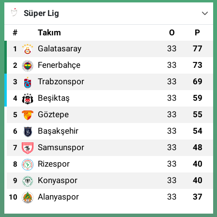
Süper Lig
#
Takım
O
P
Galatasaray
33
77
1
Fenerbahçe
33
73
2
Trabzonspor
33
69
3
Beşiktaş
33
59
4
Göztepe
33
55
5
Başakşehir
33
54
6
Samsunspor
33
48
7
Rizespor
33
40
8
Konyaspor
33
40
9
Alanyaspor
33
37
10