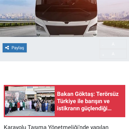
A
-
Paylaş
A
+
Bakan Göktaş: Terörsüz
Türkiye ile barışın ve
istikrarın güçlendiği
gelecek hedefliyoruz
Karayolu Taşıma Yönetmeliği'nde yapılan