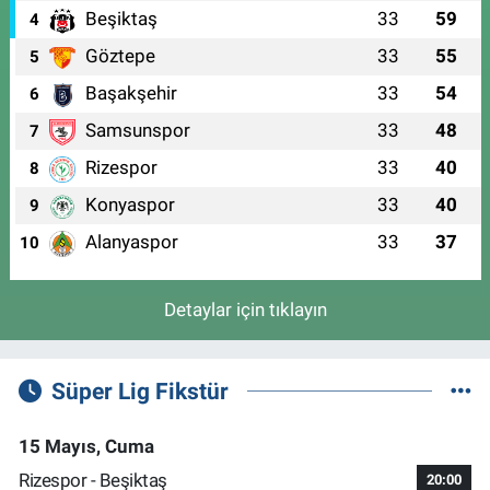
Beşiktaş
33
59
4
Göztepe
33
55
5
Başakşehir
33
54
6
Samsunspor
33
48
7
Rizespor
33
40
8
Konyaspor
33
40
9
Alanyaspor
33
37
10
Detaylar için tıklayın
Süper Lig Fikstür
15 Mayıs, Cuma
Rizespor - Beşiktaş
20:00