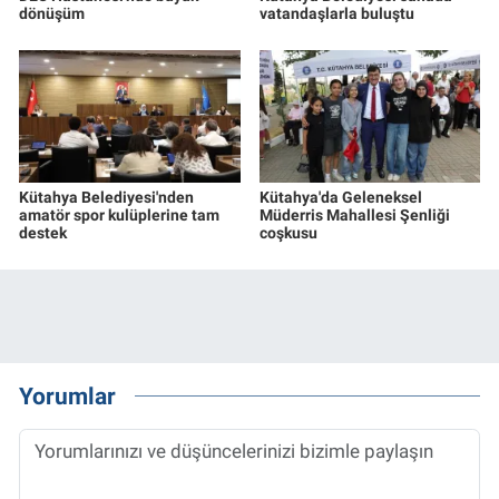
dönüşüm
vatandaşlarla buluştu
Kütahya Belediyesi'nden
Kütahya'da Geleneksel
amatör spor kulüplerine tam
Müderris Mahallesi Şenliği
destek
coşkusu
Yorumlar