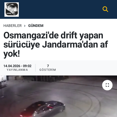
Gündem
Nöbetçi Eczaneler
HABERLER
GÜNDEM
Osmangazi'de drift yapan
Ekonomi
Hava Durumu
sürücüye Jandarma'dan af
Spor
Namaz Vakitleri
yok!
Magazin
Trafik Durumu
14.04.2026 - 09:02
7
YAYINLANMA
GÖSTERIM
Tüm Haberler
Süper Lig Puan Durumu ve Fikstür
İletişim
Tüm Manşetler
Künye
Son Dakika Haberleri
Haber Arşivi