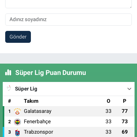
Gönder
Süper Lig Puan Durumu
Süper Lig
#
Takım
O
P
Galatasaray
33
77
1
Fenerbahçe
33
73
2
Trabzonspor
33
69
3