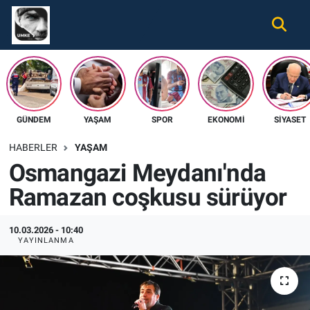
Gündem
Nöbetçi Eczaneler
Ekonomi
Hava Durumu
GÜNDEM
YAŞAM
SPOR
EKONOMI
SIYASET
Spor
Namaz Vakitleri
HABERLER
YAŞAM
Magazin
Trafik Durumu
Osmangazi Meydanı'nda
Ramazan coşkusu sürüyor
Tüm Haberler
Süper Lig Puan Durumu ve Fikstür
İletişim
Tüm Manşetler
10.03.2026 - 10:40
YAYINLANMA
Künye
Son Dakika Haberleri
Haber Arşivi