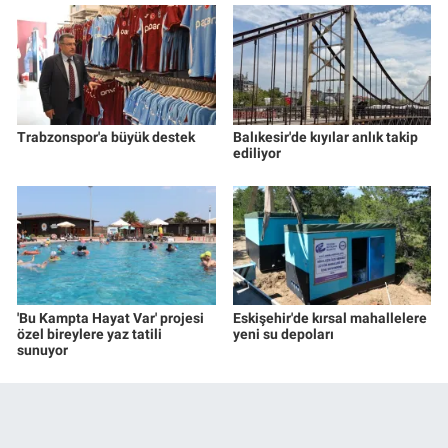
Trabzonspor'a büyük destek
Balıkesir'de kıyılar anlık takip
ediliyor
'Bu Kampta Hayat Var' projesi
Eskişehir'de kırsal mahallelere
özel bireylere yaz tatili
yeni su depoları
sunuyor