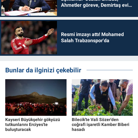
Ahmetler göreve, Demirtaş evine
dönmelidir'
Resmi imzayı attı! Mohamed
Salah Trabzonspor'da
Bunlar da ilginizi çekebilir
Kayseri Büyükşehir gökyüzü
Bilecik'te Vali Sözer'den
tutkunlarını Erciyes'te
coğrafi işaretli Kamber Biberi
buluşturacak
hasadı