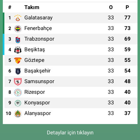
#
Takım
O
P
Galatasaray
33
77
1
Fenerbahçe
33
73
2
Trabzonspor
33
69
3
Beşiktaş
33
59
4
Göztepe
33
55
5
Başakşehir
33
54
6
Samsunspor
33
48
7
Rizespor
33
40
8
Konyaspor
33
40
9
Alanyaspor
33
37
10
Detaylar için tıklayın