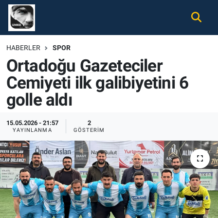
Gündem
Nöbetçi Eczaneler
HABERLER
SPOR
Ortadoğu Gazeteciler
Ekonomi
Hava Durumu
Cemiyeti ilk galibiyetini 6
Spor
Namaz Vakitleri
golle aldı
Magazin
Trafik Durumu
15.05.2026 - 21:57
2
YAYINLANMA
GÖSTERIM
Tüm Haberler
Süper Lig Puan Durumu ve Fikstür
İletişim
Tüm Manşetler
Künye
Son Dakika Haberleri
Haber Arşivi