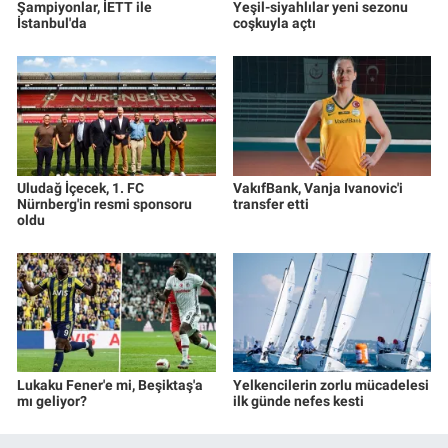
Şampiyonlar, İETT ile
Yeşil-siyahlılar yeni sezonu
İstanbul'da
coşkuyla açtı
Uludağ İçecek, 1. FC
VakıfBank, Vanja Ivanovic'i
Nürnberg'in resmi sponsoru
transfer etti
oldu
Lukaku Fener'e mi, Beşiktaş'a
Yelkencilerin zorlu mücadelesi
mı geliyor?
ilk günde nefes kesti