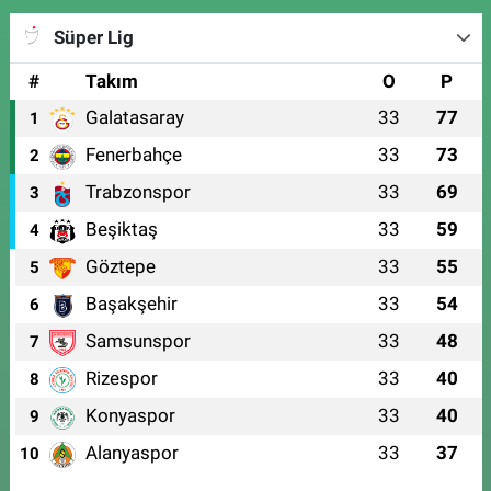
Süper Lig
#
Takım
O
P
Galatasaray
33
77
1
Fenerbahçe
33
73
2
Trabzonspor
33
69
3
Beşiktaş
33
59
4
Göztepe
33
55
5
Başakşehir
33
54
6
Samsunspor
33
48
7
Rizespor
33
40
8
Konyaspor
33
40
9
Alanyaspor
33
37
10