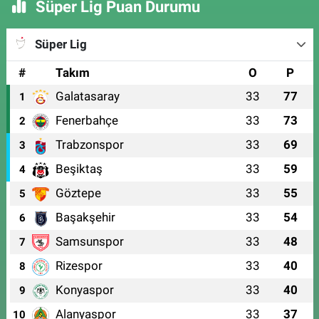
Süper Lig Puan Durumu
Süper Lig
#
Takım
O
P
Galatasaray
33
77
1
Fenerbahçe
33
73
2
Trabzonspor
33
69
3
Beşiktaş
33
59
4
Göztepe
33
55
5
Başakşehir
33
54
6
Samsunspor
33
48
7
Rizespor
33
40
8
Konyaspor
33
40
9
Alanyaspor
33
37
10