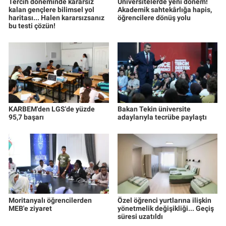
Tercih döneminde kararsız
Üniversitelerde yeni dönem!
kalan gençlere bilimsel yol
Akademik sahtekârlığa hapis,
haritası... Halen kararsızsanız
öğrencilere dönüş yolu
bu testi çözün!
KARBEM'den LGS'de yüzde
Bakan Tekin üniversite
95,7 başarı
adaylarıyla tecrübe paylaştı
Moritanyalı öğrencilerden
Özel öğrenci yurtlarına ilişkin
MEB'e ziyaret
yönetmelik değişikliği... Geçiş
süresi uzatıldı