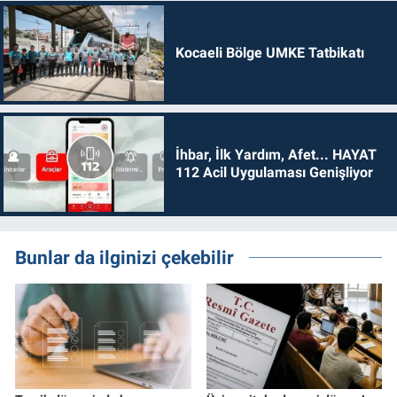
Kocaeli Bölge UMKE Tatbikatı
İhbar, İlk Yardım, Afet... HAYAT
112 Acil Uygulaması Genişliyor
Bunlar da ilginizi çekebilir