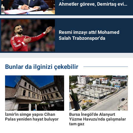
Ahmetler göreve, Demirtaş evine
dönmelidir'
Resmi imzayı attı! Mohamed
Salah Trabzonspor'da
Bunlar da ilginizi çekebilir
İzmir'in simge yapısı Cihan
Bursa İnegöl'de Alanyurt
Palas yeniden hayat buluyor
Yüzme Havuzu'nda çalışmalar
tam gaz