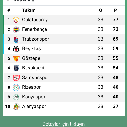
#
Takım
O
P
Galatasaray
33
77
1
Fenerbahçe
33
73
2
Trabzonspor
33
69
3
Beşiktaş
33
59
4
Göztepe
33
55
5
Başakşehir
33
54
6
Samsunspor
33
48
7
Rizespor
33
40
8
Konyaspor
33
40
9
Alanyaspor
33
37
10
Detaylar için tıklayın