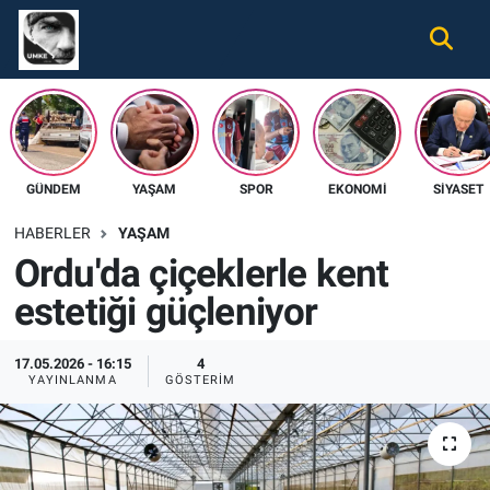
Gündem
Nöbetçi Eczaneler
Ekonomi
Hava Durumu
GÜNDEM
YAŞAM
SPOR
EKONOMI
SIYASET
Spor
Namaz Vakitleri
HABERLER
YAŞAM
Magazin
Trafik Durumu
Ordu'da çiçeklerle kent
estetiği güçleniyor
Tüm Haberler
Süper Lig Puan Durumu ve Fikstür
İletişim
Tüm Manşetler
17.05.2026 - 16:15
4
YAYINLANMA
GÖSTERIM
Künye
Son Dakika Haberleri
Haber Arşivi