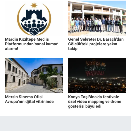
Mardin Kızıltepe Meclis
Genel Sekreter Dr. Baraçlı'dan
Platformu'ndan 'sanal kumar'
Gölcük'teki projelere yakın
alarmı!
takip
Mersin Sinema Ofisi
Konya Taş Bina'da festivale
Avrupa'nın djital vitrininde
özel video mapping ve drone
gösterisi büyüledi