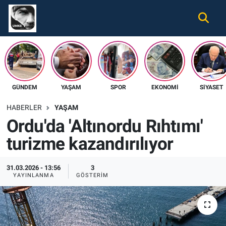
Gündem
Nöbetçi Eczaneler
Ekonomi
Hava Durumu
GÜNDEM
YAŞAM
SPOR
EKONOMI
SIYASET
Spor
Namaz Vakitleri
HABERLER
YAŞAM
Magazin
Trafik Durumu
Ordu'da 'Altınordu Rıhtımı'
turizme kazandırılıyor
Tüm Haberler
Süper Lig Puan Durumu ve Fikstür
İletişim
Tüm Manşetler
31.03.2026 - 13:56
3
YAYINLANMA
GÖSTERIM
Künye
Son Dakika Haberleri
Haber Arşivi