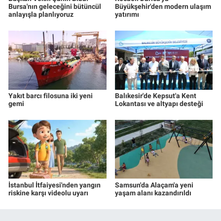
Bursa'nın geleceğini bütüncül
Büyükşehir'den modern ulaşım
anlayışla planlıyoruz
yatırımı
Yakıt barcı filosuna iki yeni
Balıkesir'de Kepsut'a Kent
gemi
Lokantası ve altyapı desteği
İstanbul İtfaiyesi'nden yangın
Samsun'da Alaçam'a yeni
riskine karşı videolu uyarı
yaşam alanı kazandırıldı