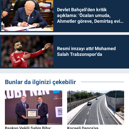
Devlet Bahçeli'den kritik
açıklama: 'Öcalan umuda,
Ahmetler göreve, Demirtaş evine
dönmelidir'
Resmi imzayı attı! Mohamed
Salah Trabzonspor'da
Bunlar da ilginizi çekebilir
Başkan Vekili Şahin Biba:
Kocaeli Darıca'ya