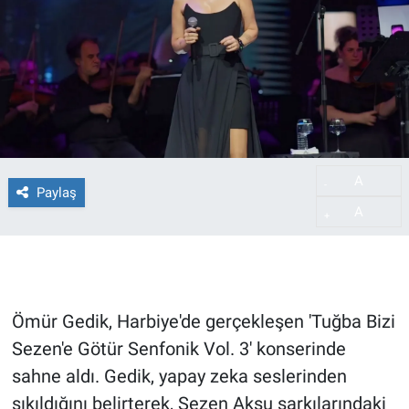
A
-
Paylaş
A
+
Ömür Gedik, Harbiye'de gerçekleşen 'Tuğba Bizi
Sezen'e Götür Senfonik Vol. 3' konserinde
sahne aldı. Gedik, yapay zeka seslerinden
sıkıldığını belirterek, Sezen Aksu şarkılarındaki