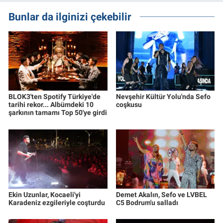
Bunlar da ilginizi çekebilir
BLOK3'ten Spotify Türkiye'de
Nevşehir Kültür Yolu'nda Sefo
tarihi rekor... Albümdeki 10
coşkusu
şarkının tamamı Top 50'ye girdi
Ekin Uzunlar, Kocaeli'yi
Demet Akalın, Sefo ve LVBEL
Karadeniz ezgileriyle coşturdu
C5 Bodrum'u salladı