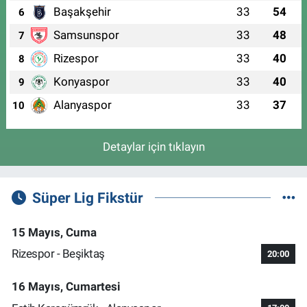
Başakşehir
33
54
6
Samsunspor
33
48
7
Rizespor
33
40
8
Konyaspor
33
40
9
Alanyaspor
33
37
10
Detaylar için tıklayın
Süper Lig Fikstür
15 Mayıs, Cuma
Rizespor - Beşiktaş
20:00
16 Mayıs, Cumartesi