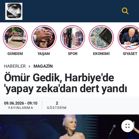
Gündem
Nöbetçi Eczaneler
Ekonomi
Hava Durumu
GÜNDEM
YAŞAM
SPOR
EKONOMI
SIYASET
Spor
Namaz Vakitleri
HABERLER
MAGAZIN
Magazin
Trafik Durumu
Ömür Gedik, Harbiye'de
'yapay zeka'dan dert yandı
Tüm Haberler
Süper Lig Puan Durumu ve Fikstür
İletişim
Tüm Manşetler
09.06.2026 - 09:10
2
YAYINLANMA
GÖSTERIM
Künye
Son Dakika Haberleri
Haber Arşivi