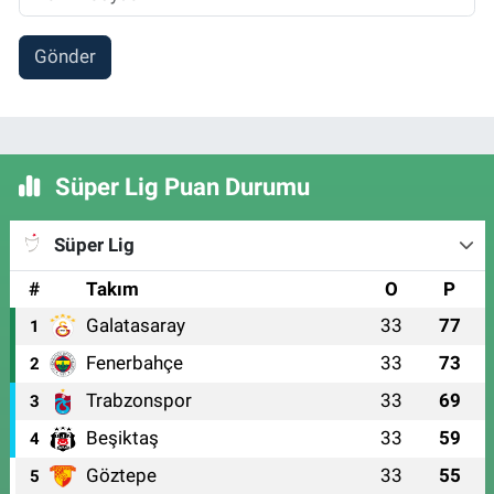
Gönder
Süper Lig Puan Durumu
Süper Lig
#
Takım
O
P
Galatasaray
33
77
1
Fenerbahçe
33
73
2
Trabzonspor
33
69
3
Beşiktaş
33
59
4
Göztepe
33
55
5