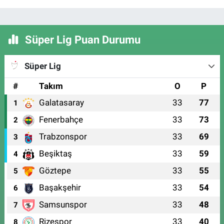
Süper Lig Puan Durumu
Süper Lig
#
Takım
O
P
Galatasaray
33
77
1
Fenerbahçe
33
73
2
Trabzonspor
33
69
3
Beşiktaş
33
59
4
Göztepe
33
55
5
Başakşehir
33
54
6
Samsunspor
33
48
7
Rizespor
33
40
8