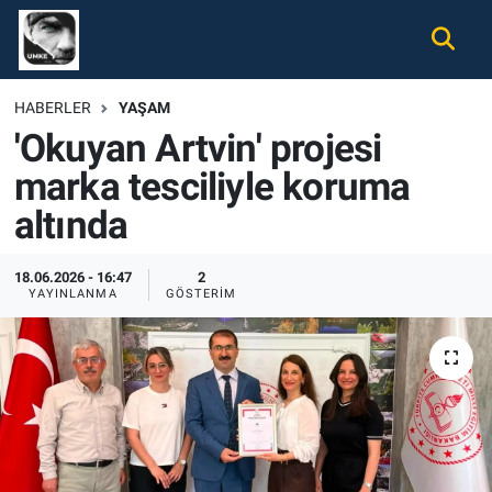
Gündem
Nöbetçi Eczaneler
HABERLER
YAŞAM
'Okuyan Artvin' projesi
Ekonomi
Hava Durumu
marka tesciliyle koruma
Spor
Namaz Vakitleri
altında
Magazin
Trafik Durumu
18.06.2026 - 16:47
2
YAYINLANMA
GÖSTERIM
Tüm Haberler
Süper Lig Puan Durumu ve Fikstür
İletişim
Tüm Manşetler
Künye
Son Dakika Haberleri
Haber Arşivi