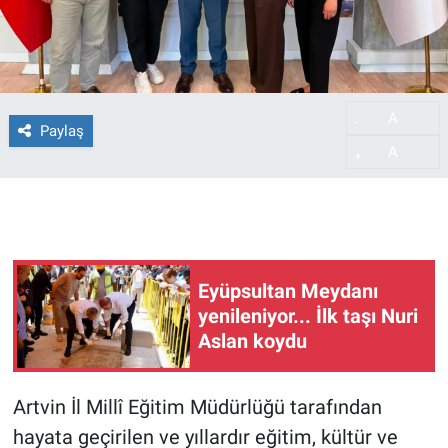
A
-
Paylaş
A
+
Eyüpsultan Meydanı
yenileniyor... İlk taşı Nuri
Aslan koydu
Artvin İl Millî Eğitim Müdürlüğü tarafından
hayata geçirilen ve yıllardır eğitim, kültür ve