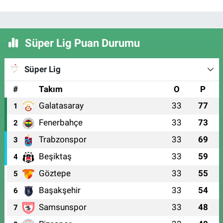
Süper Lig Puan Durumu
Süper Lig
#
Takım
O
P
Galatasaray
33
77
1
Fenerbahçe
33
73
2
Trabzonspor
33
69
3
Beşiktaş
33
59
4
Göztepe
33
55
5
Başakşehir
33
54
6
Samsunspor
33
48
7