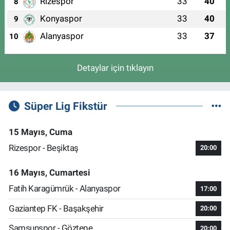
Rizespor
33
40
8
Konyaspor
33
40
9
Alanyaspor
33
37
10
Detaylar için tıklayın
Süper Lig Fikstür
15 Mayıs, Cuma
Rizespor - Beşiktaş
20:00
16 Mayıs, Cumartesi
Fatih Karagümrük - Alanyaspor
17:00
Gaziantep FK - Başakşehir
20:00
Samsunspor - Göztepe
20:00