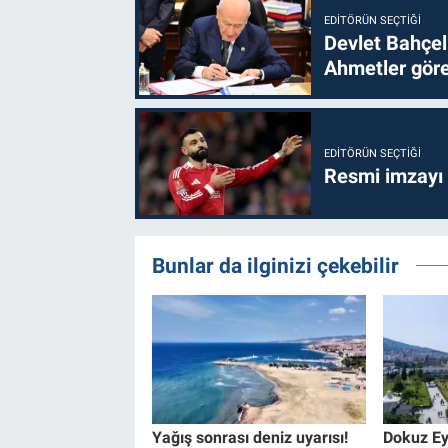
EDITÖRÜN SEÇTIĞI
Devlet Bahçel
Ahmetler göre
EDITÖRÜN SEÇTIĞI
Resmi imzayı
Bunlar da ilginizi çekebilir
Yağış sonrası deniz uyarısı!
Dokuz Eyl