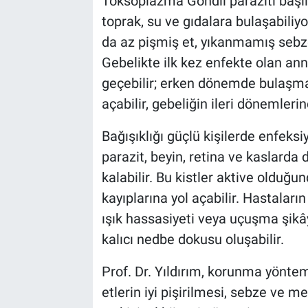
Toksoplazma Gondii paraziti başlı
toprak, su ve gıdalara bulaşabiliyo
da az pişmiş et, yıkanmamış sebze-
Gebelikte ilk kez enfekte olan an
geçebilir; erken dönemde bulaşma 
açabilir, gebeliğin ileri dönemler
Bağışıklığı güçlü kişilerde enfeks
parazit, beyin, retina ve kaslarda
kalabilir. Bu kistler aktive oldu
kayıplarına yol açabilir. Hastaları
ışık hassasiyeti veya uçuşma şikây
kalıcı nedbe dokusu oluşabilir.
Prof. Dr. Yıldırım, korunma yöntem
etlerin iyi pişirilmesi, sebze ve m