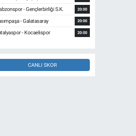
abzonspor - Gençlerbirliği S.K.
20:00
sımpaşa - Galatasaray
20:00
talyaspor - Kocaelispor
20:00
CANLI SKOR