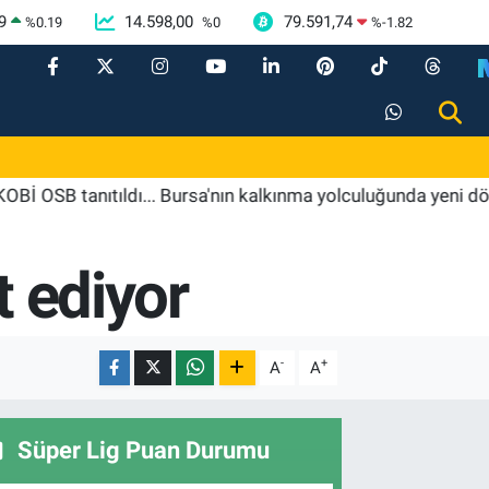
9
14.598,00
79.591,74
%
0.19
%
0
%
-1.82
tanıtıldı... Bursa'nın kalkınma yolculuğunda yeni dönem
t ediyor
-
+
A
A
Süper Lig Puan Durumu