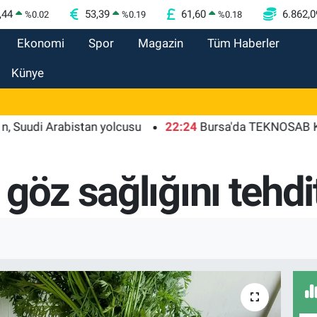
,44
53,39
61,60
6.862,0
%
0.02
%
0.19
%
0.18
Ekonomi
Spor
Magazin
Tüm Haberler
Künye
 Arabistan yolcusu
22:24
Bursa'da TEKNOSAB KOBİ OSB 
göz sağlığını tehdi