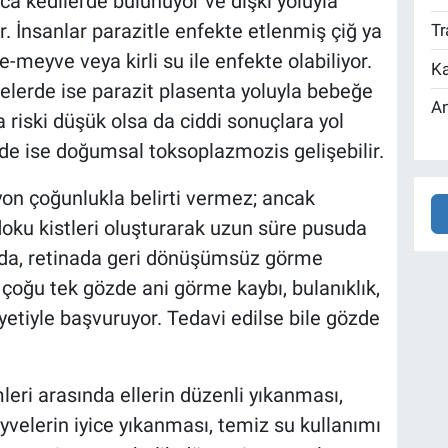
ca kedilerde bulunuyor ve dışkı yoluyla
r. İnsanlar parazitle enfekte etlenmiş çiğ ya
Tr
meyve veya kirli su ile enfekte olabiliyor.
Ka
nelerde ise parazit plasenta yoluyla bebeğe
An
riski düşük olsa da ciddi sonuçlara yol
inde ise doğumsal toksoplazmozis gelişebilir.
iyon çoğunlukla belirti vermez; ancak
 doku kistleri oluşturarak uzun süre pusuda
ğunda, retinada geri dönüşümsüz görme
n çoğu tek gözde ani görme kaybı, bulanıklık,
etiyle başvuruyor. Tedavi edilse bile gözde
leri arasında ellerin düzenli yıkanması,
eyvelerin iyice yıkanması, temiz su kullanımı