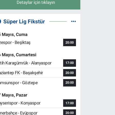
Detaylar için tıklayın
Süper Lig Fikstür
5 Mayıs, Cuma
zespor - Beşiktaş
20:00
6 Mayıs, Cumartesi
tih Karagümrük - Alanyaspor
17:00
ziantep FK - Başakşehir
20:00
msunspor - Göztepe
20:00
 Mayıs, Pazar
yserispor - Konyaspor
17:00
nerbahçe - Eyüpspor
20:00