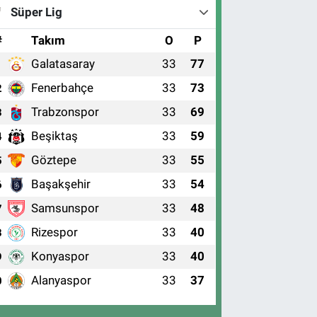
Süper Lig
#
Takım
O
P
Galatasaray
33
77
1
Fenerbahçe
33
73
2
Trabzonspor
33
69
3
Beşiktaş
33
59
4
Göztepe
33
55
5
Başakşehir
33
54
6
Samsunspor
33
48
7
Rizespor
33
40
8
Konyaspor
33
40
9
Alanyaspor
33
37
0