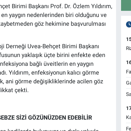
çet Birimi Başkanı Prof. Dr. Özlem Yıldırım,
 en yaygın nedenlerinden biri olduğunu ve
t kaybetmeden göz hekimine başvurulması
1
ji Derneği Uvea-Behçet Birimi Başkanı
Ri
fusunun yaklaşık üçte birini enfekte eden
1
nfeksiyona bağlı üveitlerin en yaygın
Fa
dı. Yıldırım, enfeksiyonun kalıcı görme
ek, ani görme değişikliklerinde acilen göz
Ga
kkat çekti.
Sa
17
 SEBZE SİZİ GÖZÜNÜZDEN EDEBİLİR
Ka
Fe