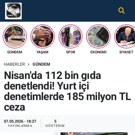
Gündem
Nöbetçi Eczaneler
Ekonomi
Hava Durumu
GÜNDEM
YAŞAM
SPOR
EKONOMI
SIYASET
Spor
Namaz Vakitleri
HABERLER
GÜNDEM
Magazin
Trafik Durumu
Nisan'da 112 bin gıda
denetlendi! Yurt içi
Tüm Haberler
Süper Lig Puan Durumu ve Fikstür
denetimlerde 185 milyon TL
İletişim
Tüm Manşetler
ceza
Künye
Son Dakika Haberleri
07.05.2026 - 18:27
5
YAYINLANMA
GÖSTERIM
Haber Arşivi