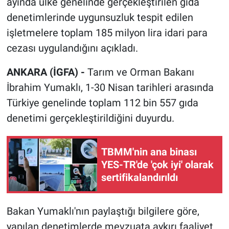
ayında ülke genelinde gerçekleştirilen gıda
denetimlerinde uygunsuzluk tespit edilen
işletmelere toplam 185 milyon lira idari para
cezası uygulandığını açıkladı.
ANKARA (İGFA) -
Tarım ve Orman Bakanı
İbrahim Yumaklı, 1-30 Nisan tarihleri arasında
Türkiye genelinde toplam 112 bin 557 gıda
denetimi gerçekleştirildiğini duyurdu.
TBMM'nin ana binası
YES-TR'de 'çok iyi' olarak
sertifikalandırıldı
Bakan Yumaklı'nın paylaştığı bilgilere göre,
yapılan denetimlerde mevzuata aykırı faaliyet