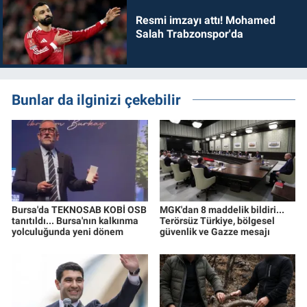
Resmi imzayı attı! Mohamed
Salah Trabzonspor'da
Bunlar da ilginizi çekebilir
Bursa'da TEKNOSAB KOBİ OSB
MGK'dan 8 maddelik bildiri...
tanıtıldı... Bursa'nın kalkınma
Terörsüz Türkiye, bölgesel
yolculuğunda yeni dönem
güvenlik ve Gazze mesajı