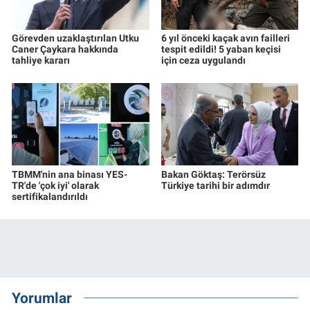
Görevden uzaklaştırılan Utku
6 yıl önceki kaçak avın failleri
Caner Çaykara hakkında
tespit edildi! 5 yaban keçisi
tahliye kararı
için ceza uygulandı
TBMM'nin ana binası YES-
Bakan Göktaş: Terörsüz
TR'de 'çok iyi' olarak
Türkiye tarihi bir adımdır
sertifikalandırıldı
Yorumlar