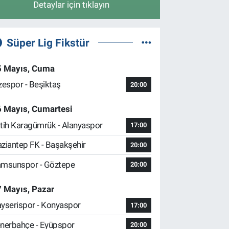
Detaylar için tıklayın
Süper Lig Fikstür
5 Mayıs, Cuma
zespor - Beşiktaş
20:00
6 Mayıs, Cumartesi
tih Karagümrük - Alanyaspor
17:00
ziantep FK - Başakşehir
20:00
msunspor - Göztepe
20:00
 Mayıs, Pazar
yserispor - Konyaspor
17:00
nerbahçe - Eyüpspor
20:00