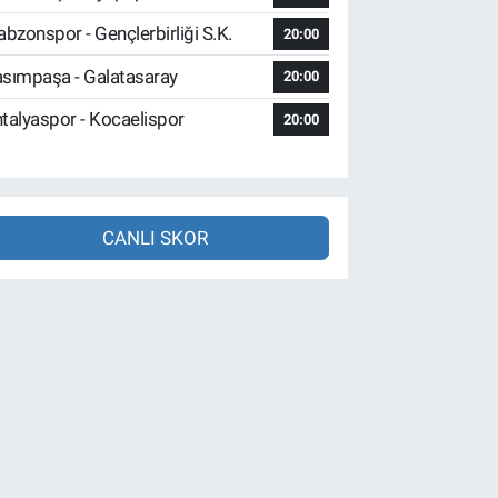
abzonspor - Gençlerbirliği S.K.
20:00
sımpaşa - Galatasaray
20:00
talyaspor - Kocaelispor
20:00
CANLI SKOR