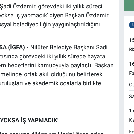
adi Özdemir, görevdeki iki yıllık süreci
ı yoksa iş yapmadık' diyen Başkan Özdemir,
syal belediyeciliğin yaygınlaştırıldığını
1
SA (İGFA) -
Nilüfer Belediye Başkanı Şadi
Ri
ısında görevdeki iki yıllık sürede hayata
1
nem hedeflerini kamuoyuyla paylaştı. Başkan
Fa
melinde 'ortak akıl' olduğunu belirterek,
uruluşları ve akademik odalarla birlikte
Ga
Sa
17
 YOKSA İŞ YAPMADIK'
Ka
Fe