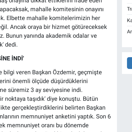
aş onayına dikkat ettiklerini ifade eden
yapacaksak, mahalle komitesinin onayını
Tr
ık. Elbette mahalle komitelerimizin her
Ka
il. Ancak oraya bir hizmet götüreceksek
An
z. Bunun yanında akademik odalar ve
k' dedi.
İNE İNDİ'
 de bilgi veren Başkan Özdemir, geçmişte
lerini önemli ölçüde düşürdüklerini
me süremiz 3 ay seviyesine indi.
ir noktaya taşıdık' diye konuştu. Bütün
likte gerçekleştirdiklerini belirten Başkan
anlarının memnuniyet anketini yaptık. Son 6
üksek memnuniyet oranı bu dönemde