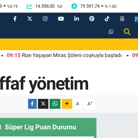
9
14.598,00
79.591,74
%
0.19
%
0
%
-1.82
15
Rize Yaşayan Miras Şöleni coşkuyla başladı
09:12
Den
şeffaf yönetim
-
+
A
A
Süper Lig Puan Durumu