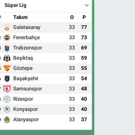
Süper Lig
#
Takım
O
P
Galatasaray
33
77
1
Fenerbahçe
33
73
2
Trabzonspor
33
69
3
Beşiktaş
33
59
4
Göztepe
33
55
5
Başakşehir
33
54
6
Samsunspor
33
48
7
Rizespor
33
40
8
Konyaspor
33
40
9
Alanyaspor
33
37
0