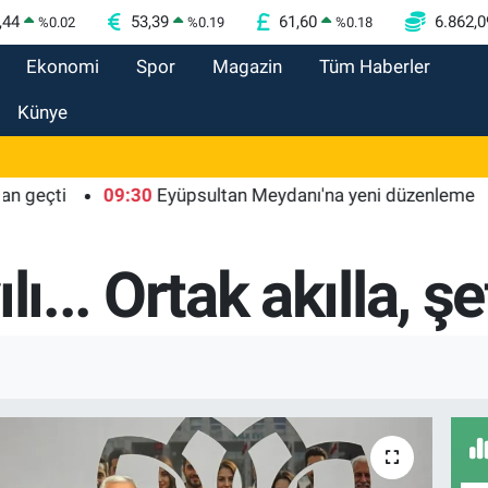
,44
53,39
61,60
6.862,0
%
0.02
%
0.19
%
0.18
Ekonomi
Spor
Magazin
Tüm Haberler
Künye
i
09:30
Eyüpsultan Meydanı'na yeni düzenleme
09:
yılı... Ortak akılla, 