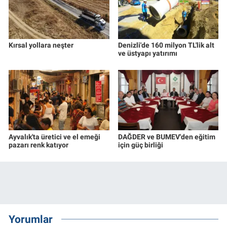
Kırsal yollara neşter
Denizli'de 160 milyon TL'lik alt
ve üstyapı yatırımı
Ayvalık'ta üretici ve el emeği
DAĞDER ve BUMEV'den eğitim
pazarı renk katıyor
için güç birliği
Yorumlar