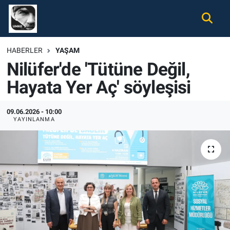
Gündem
Nöbetçi Eczaneler
HABERLER
YAŞAM
Nilüfer'de 'Tütüne Değil,
Ekonomi
Hava Durumu
Hayata Yer Aç' söyleşisi
Spor
Namaz Vakitleri
09.06.2026 - 10:00
Magazin
Trafik Durumu
YAYINLANMA
Tüm Haberler
Süper Lig Puan Durumu ve Fikstür
İletişim
Tüm Manşetler
Künye
Son Dakika Haberleri
Haber Arşivi