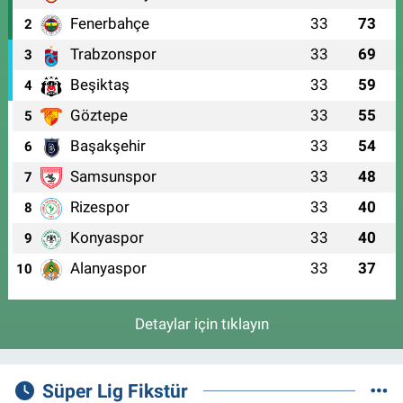
Fenerbahçe
33
73
2
Trabzonspor
33
69
3
Beşiktaş
33
59
4
Göztepe
33
55
5
Başakşehir
33
54
6
Samsunspor
33
48
7
Rizespor
33
40
8
Konyaspor
33
40
9
Alanyaspor
33
37
10
Detaylar için tıklayın
Süper Lig Fikstür