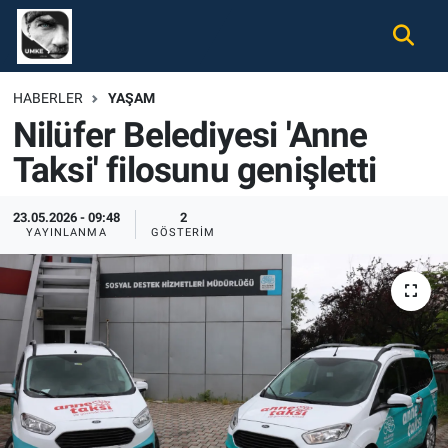
Gündem
Nöbetçi Eczaneler
HABERLER
YAŞAM
Nilüfer Belediyesi 'Anne
Ekonomi
Hava Durumu
Taksi' filosunu genişletti
Spor
Namaz Vakitleri
23.05.2026 - 09:48
2
Magazin
Trafik Durumu
YAYINLANMA
GÖSTERIM
Tüm Haberler
Süper Lig Puan Durumu ve Fikstür
İletişim
Tüm Manşetler
Künye
Son Dakika Haberleri
Haber Arşivi