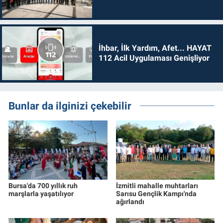
İhbar, İlk Yardım, Afet... HAYAT
112 Acil Uygulaması Genişliyor
Bunlar da ilginizi çekebilir
Bursa'da 700 yıllık ruh
İzmitli mahalle muhtarları
marşlarla yaşatılıyor
Sarısu Gençlik Kampı'nda
ağırlandı