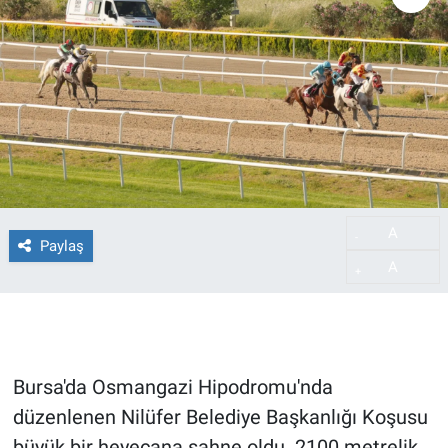
A
-
Paylaş
A
+
Bursa'da Osmangazi Hipodromu'nda
düzenlenen Nilüfer Belediye Başkanlığı Koşusu
büyük bir heyecana sahne oldu. 2100 metrelik