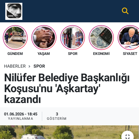
Gündem
Nöbetçi Eczaneler
Ekonomi
Hava Durumu
GÜNDEM
YAŞAM
SPOR
EKONOMI
SIYASET
Spor
Namaz Vakitleri
HABERLER
SPOR
Magazin
Trafik Durumu
Nilüfer Belediye Başkanlığı
Koşusu'nu 'Aşkartay'
Tüm Haberler
Süper Lig Puan Durumu ve Fikstür
kazandı
İletişim
Tüm Manşetler
01.06.2026 - 18:45
3
Künye
Son Dakika Haberleri
YAYINLANMA
GÖSTERIM
Haber Arşivi