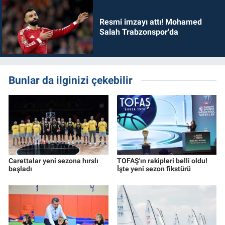
Resmi imzayı attı! Mohamed
Salah Trabzonspor'da
Bunlar da ilginizi çekebilir
Carettalar yeni sezona hırslı
TOFAŞ'ın rakipleri belli oldu!
başladı
İşte yeni sezon fikstürü