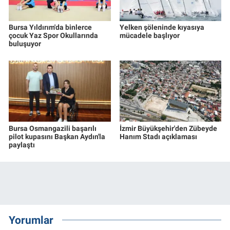
Bursa Yıldırım'da binlerce
Yelken şöleninde kıyasıya
çocuk Yaz Spor Okullarında
mücadele başlıyor
buluşuyor
Bursa Osmangazili başarılı
İzmir Büyükşehir'den Zübeyde
pilot kupasını Başkan Aydın'la
Hanım Stadı açıklaması
paylaştı
Yorumlar