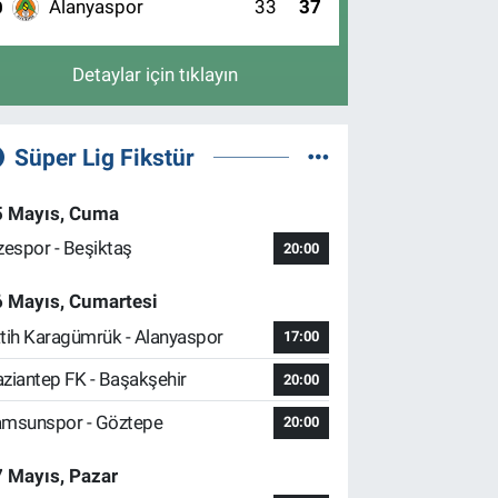
Alanyaspor
33
37
0
Detaylar için tıklayın
Süper Lig Fikstür
5 Mayıs, Cuma
zespor - Beşiktaş
20:00
6 Mayıs, Cumartesi
tih Karagümrük - Alanyaspor
17:00
ziantep FK - Başakşehir
20:00
msunspor - Göztepe
20:00
 Mayıs, Pazar