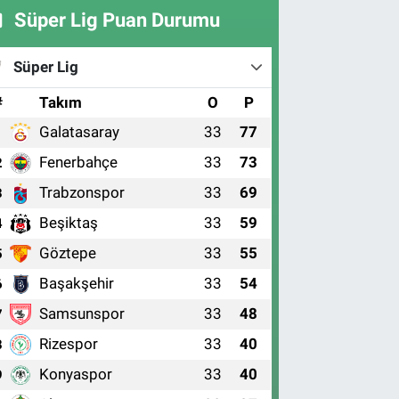
Süper Lig Puan Durumu
Süper Lig
#
Takım
O
P
Galatasaray
33
77
1
Fenerbahçe
33
73
2
Trabzonspor
33
69
3
Beşiktaş
33
59
4
Göztepe
33
55
5
Başakşehir
33
54
6
Samsunspor
33
48
7
Rizespor
33
40
8
Konyaspor
33
40
9