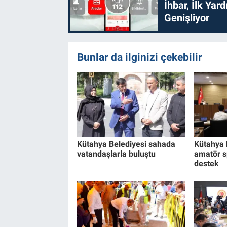
İhbar, İlk Yar
Genişliyor
Bunlar da ilginizi çekebilir
Kütahya Belediyesi sahada
Kütahya 
vatandaşlarla buluştu
amatör s
destek