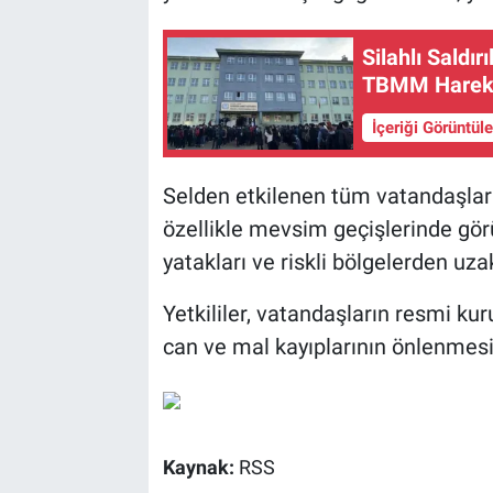
Silahlı Saldı
TBMM Hareke
İçeriği Görüntül
Selden etkilenen tüm vatandaşlara
özellikle mevsim geçişlerinde görü
yatakları ve riskli bölgelerden uza
Yetkililer, vatandaşların resmi kur
can ve mal kayıplarının önlenmesi 
Kaynak:
RSS