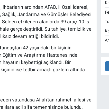
Ka
 ihbarların ardından AFAD, İl Özel İdaresi,
Fe
KE, Sağlık, Jandarma ve Gümüşler Belediyesi
i. Selden etkilenen alanlarda 39 araç, 10 iş
Tr
e gerçekleştirildi. Su tahliye, temizlik ve
Ka
ıksız devam ettiği bildirildi.
An
tandaştan 42 yaşındaki bir kişinin,
r Eğitim ve Araştırma Hastanesi'nde
ayatını kaybettiği açıklandı. Bir
kişinin ise tedbir amaçlı gözlem altında
eden vatandaşa Allah'tan rahmet, ailesi ve
ralılara acil şifa temennisinde bulundu.