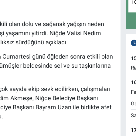
1
ili olan dolu ve sağanak yağışın neden
şi yaşamını yitirdi. Niğde Valisi Nedim
ıksız sürdüğünü açıkladı.
 Cumartesi günü öğleden sonra etkili olan
1
ümüşler beldesinde sel ve su taşkınlarına
Ri
1
ok sayıda ekip sevk edilirken, çalışmaları
Fa
edim Akmeşe, Niğde Belediye Başkanı
Ga
ye Başkanı Bayram Uzan ile birlikte afet
Sa
u.
17