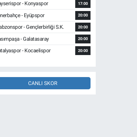
yserispor - Konyaspor
17:00
nerbahçe - Eyüpspor
20:00
abzonspor - Gençlerbirliği S.K.
20:00
sımpaşa - Galatasaray
20:00
talyaspor - Kocaelispor
20:00
CANLI SKOR