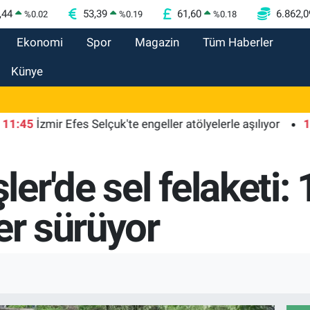
,44
53,39
61,60
6.862,0
%
0.02
%
0.19
%
0.18
Ekonomi
Spor
Magazin
Tüm Haberler
Künye
İzmir Efes Selçuk'te engeller atölyelerle aşılıyor
11:39
L
'de sel felaketi: 1 
er sürüyor