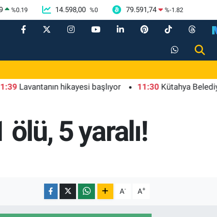
9
14.598,00
79.591,74
%
0.19
%
0
%
-1.82
avantanın hikayesi başlıyor
11:30
Kütahya Belediyesi'nd
ölü, 5 yaralı!
-
+
A
A