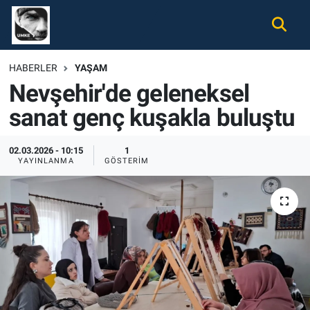
Gündem
Nöbetçi Eczaneler
HABERLER
YAŞAM
Nevşehir'de geleneksel
Ekonomi
Hava Durumu
sanat genç kuşakla buluştu
Spor
Namaz Vakitleri
02.03.2026 - 10:15
1
Magazin
Trafik Durumu
YAYINLANMA
GÖSTERIM
Tüm Haberler
Süper Lig Puan Durumu ve Fikstür
İletişim
Tüm Manşetler
Künye
Son Dakika Haberleri
Haber Arşivi