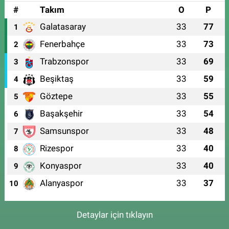
#
Takım
O
P
Galatasaray
33
77
1
Fenerbahçe
33
73
2
Trabzonspor
33
69
3
Beşiktaş
33
59
4
Göztepe
33
55
5
Başakşehir
33
54
6
Samsunspor
33
48
7
Rizespor
33
40
8
Konyaspor
33
40
9
Alanyaspor
33
37
10
Detaylar için tıklayın