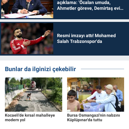
açıklama: 'Öcalan umuda,
Ahmetler göreve, Demirtaş evine
dönmelidir'
Resmi imzayı attı! Mohamed
Salah Trabzonspor'da
Bunlar da ilginizi çekebilir
Kocaeli'de kırsal mahalleye
Bursa Osmangazi'nin nabzını
modern yol
Küplüpınar'da tuttu